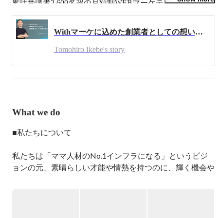
累計受講者2,600名超の月額制WEBマーケティングスクー
ルWithマーケ（https://with-marke.com/）を運営していま
す。

Withマーケに込めた創業者としての想いを語ります【一緒に働く仲間へ】。
教育を研究します。
Tomohiro Ikebe's story
What we do
■私たちについて

私たちは「ママ人材のNo.1インフラになる」というビジ
ョンの元、素晴らしい才能や情熱を持つのに、輝く機会や
キッカケがないママさんに対し、キャリアスクール事業や
人材紹介事業を展開しています。

■事業内容
