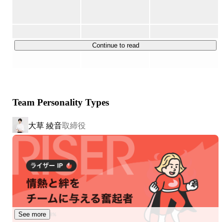
①『skimama(スキママ)』（ママ向けキャリアスクール）

サービスページ：
https://skimama.jp/
当社のメイン事業であり、子育て中の女性に対し在宅ワー
クの支援を行うスクールです。

Continue to read
立ち上げからわずか2年で受講生は1,400名規模に達し、毎
月100名ほどの新規受講生が加わる、成長著しいスクール
へと進化しています。パソコンスキルやWebライティン
グ、SNS運用など、すぐに活かせる実践的なスキルを学べ
Team Personality Types
るだけでなく、同じような悩みや目標を持つ仲間とつなが
れるコミュニティも提供しています。現在は生成AI教育な
大草 綾音
取締役
どにも力を入れています。

②skimama match(人材マッチング事業)

サービスページ：
https://hr-match.skimama.jp/
人材紹介事業「skimama match」は、skimamaの実務研修
で「選別」された、即戦力人材のご紹介サービスです。リ
モートでもしっかり活躍するソフトスキルの高い人材を、
バックオフィス、営業、マーケティング領域などでご紹介
See more
します。