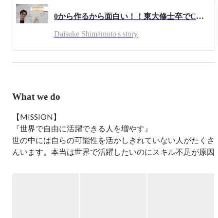
プリ開発にKotlin。主に全体のマネジメントを行う。

0から作るから面白い！！東大修士卒でCTOを経験した彼が英語教育スタートアップのエンジニアを選んだ理由！
前職は、ヘルステックベンチャーでRuby on Railsのサー
Daisuke Shimamoto's story
バ、React.jsのフロントエンド、React Nativeのアプリ開発
に従事。その前はIT教育ベンチャーで Ruby on Rails を利用
して、業務用のシステムやIT教育の WEB サービスを開
発。

さらに昔は証券会社の IT 部門で、Java や C#、Perl を使っ
て、証券業務のシステムの開発を行った。

What we do
好きなエディタはVim。

【MISSION】

Daisuke is a software engineer working for a English coaching 
start-up in Japan called PROGRIT. He mainly task these days is 
『世界で自由に活躍できる人を増やす』

in management of the engineer team.

世の中には自らの可能性を活かしきれていない人がたくさ
んいます。本当は世界で活躍したいのにスキル不足が原因
His previous job was at healthcare start-up in Japan. His main 
work is in React Native and Ruby on Rails. Before that, he was a 
で諦めてしまっていたり、自信が持てず一歩踏み出せてい
software engineer at an IT education start-up mainly developing in 
ない方が多くいるのが現状です。プログリットは、サービ
Ruby on Rails.

スを通じてあらゆる方々にスキルや自身を提供し、一人で
He has also worked in the finance industry where he mainly used 
Java 6 and C# (.NET 3.5) with some Perl scripts here and there.

も多くの方が世界で自由に活躍できるように後押ししま
す。

Outside of his daily job, Daisuke looks at random interest looking 