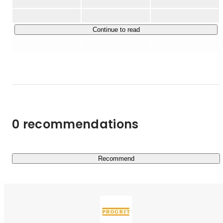
technologies like:

【事業について 】

    Haskell

プログリットは英語コーチングサービス『プログリット』
Continue to read
    Rust

を主軸に事業を伸ばし、創業7年で累計受講者数1万8000
His favourite editor is Vim.
名を突破、社員数170名、2022年9月にグロース市場に上
場を果たしました。

”短期集中型” で実践的な英語力を身に付けられる英語コー
チングサービス『プログリット』に加え、リスニング力向
上を目的としたシャドーイングに特化した『シャドテン』
を中心としたサブスクリプション型のサービスを展開して
0 recommendations
います。

「人」を介す形でパーソナルコーチングを通して蓄積され
てきた、効率的で結果の出る英語学習の知見やデータを活
かし、今後は「人」×「テクノロジー」の形でより多くの
Recommend
ユーザの幅広い課題を解決できるような英語学習プロダク
トの開発に注力したいと考えています。その先駆けとして
現在シャドーイング添削サービスの「シャドテン」を開発
しており、シャドテンは前年度比で約190%成長を実現し
ております。
