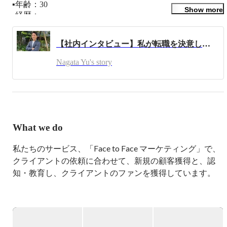
▪️年齢：30

Show more
▪️経歴：

新卒で株式会社IDOM(中古車販売最大手のガリバーブラン
ドなどを持つ)に入社。営業時代は車単価5万円〜1,000万円
【社内インタビュー】私が転職を決意した理由
など様々な層に自動車販売を経験。

Nagata Yu's story
▪️アプコとの出会い：

大学時代の友人の紹介（リファラル）を通しアプコを知
る。充実した教育環境・海外研修制度などに魅力に感じ、
2019年にリファラル採用で入社。

▪️今後の目標：

What we do
世界で活躍してる多種多様な人との交流を通し、日本と海
外の架け橋になれる人材を目指しています！

私たちのサービス、「Face to Face マーケティング」で、 

▪️皆さんに一言！

クライアントの依頼に合わせて、新規の顧客獲得と、認
アプコグループジャパンは個人を大切にする会社です！

知・教育し、クライアントのファンを獲得しています。

皆さんの夢や目標を叶えるために私たちと一緒に働きませ
んか？

グループは世界29か国に展開しており、お手伝いしてい
オフィスでお待ちしひ
る企業、団体は国際NGO/NPOなどのチャリティ関連 、
通信IT関連、金融関連、飲食関連、スポーツ関連等　様々