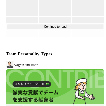
です。 

今年からは電気小売事業者、ガス自由化に伴い、

ガス関連のクライアントともお仕事を進めていきます！

Continue to read
海外では10億ドルの寄付金を

NGO/NPOに代わり集めたこともあります。

日本では毎月１０００人以上のお客様から

通信回線の新規顧客を開拓しています。

Team Personality Types
日本では2014年にFace to Faceでの

Nagata Yu
Other
ファンドレイズ部門を開始、着実に成果を上げ、

今までに7億円以上の寄付を集めることに成功していま
す。

今後、消費者がいいなと思えるような商品、サービスを展
開している企業と組み、どんどんお得な情報を世の中に発
信できる状態をつくっていくことを目指しています！