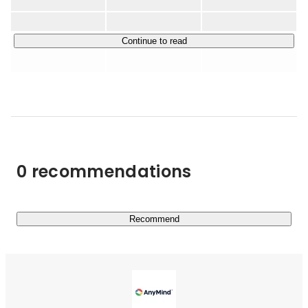
Webメディアやアプリを運営するパブリッシャーとクリ
エイター向けに、自社プラットフォームを活用した収益化
及びブランド成長に向けた支援サービスを提供していま
Continue to read
す。

★最新のニュースはこちらでご覧ください

▶︎
https://anymindgroup.com/ja/news/
0 recommendations
Recommend