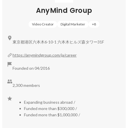
AnyMind Group
Video Creator
Digital Marketer
+
8
東京都港区六本木6-10-1 六本木ヒルズ森タワー31F
https://anymindgroup.com/ja/career
Founded on 04/2016
2,300 members
Expanding business abroad
/
Funded more than $300,000
/
Funded more than $1,000,000
/