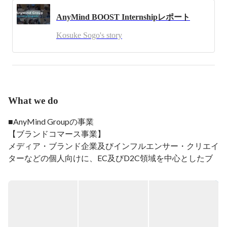
拠点で展開しています。祖父は父方も母方も起業家。高
AnyMind BOOST Internshipレポート
校までバスケをしていましたが、怪我をして引退し、ビ
ジネスで生きていくことを決意しました。趣味は仕事と
Kosuke Sogo's story
サウナ。常にあたらしい世界を見ることが好きです。
What we do
■AnyMind Groupの事業

【ブランドコマース事業】

メディア・ブランド企業及びインフルエンサー・クリエイ
ターなどの個人向けに、EC及びD2C領域を中心としたブ
ランドの設計・企画から、生産管理、ECサイトの構築・
運用、マーケティング、物流管理をワンストップで支援す
るプラットフォームを開発・提供しています。

【パートナーグロース事業】
