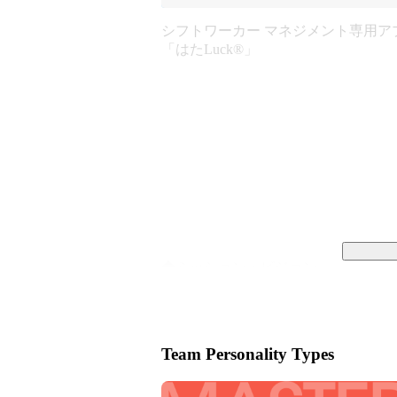
シフトワーカー マネジメント専用ア
「はたLuck®️」
◆ミッション・ビジョン

＜ミッション＞

人々のこころが満たされる社会を実現
Team Personality Types
＜ビジョン＞

「はたらきがい」を科学して、
