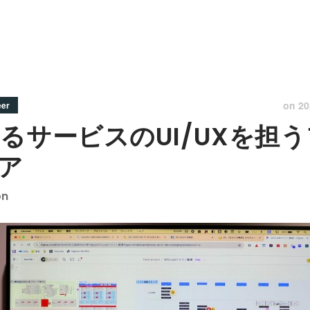
on
20
eer
するサービスのUI/UXを担
ア
on