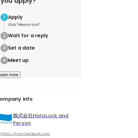
you apply?
Apply
Click "Want to Visit"
Wait for a reply
Set a date
Meet up
Learn more
ompany info
株式会社HataLuck and
Person
https://corp.hataluck.com