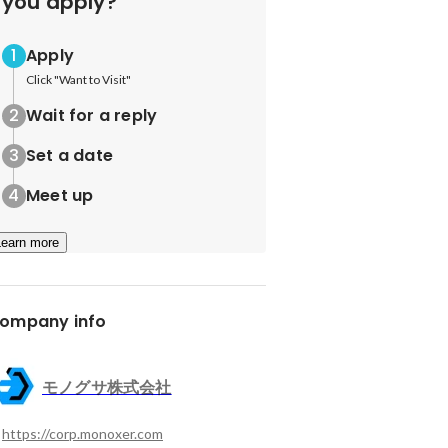
you apply?
Apply
Click "Want to Visit"
Wait for a reply
Set a date
Meet up
Learn more
ompany info
モノグサ株式会社
https://corp.monoxer.com