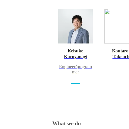
Keisuke
Koutaro
Kuroyanagi
Takeuch
Engineer/program
mer
What we do