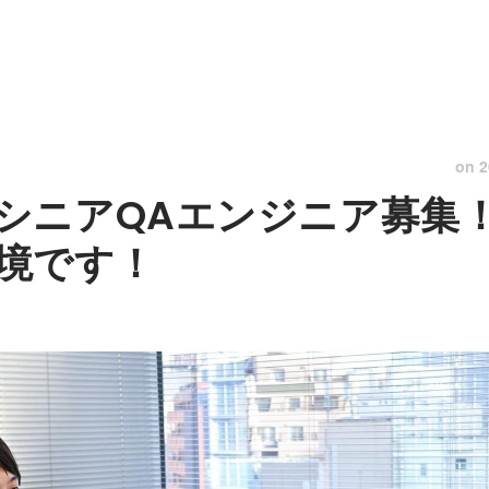
on
2
シニアQAエンジニア募集
境です！