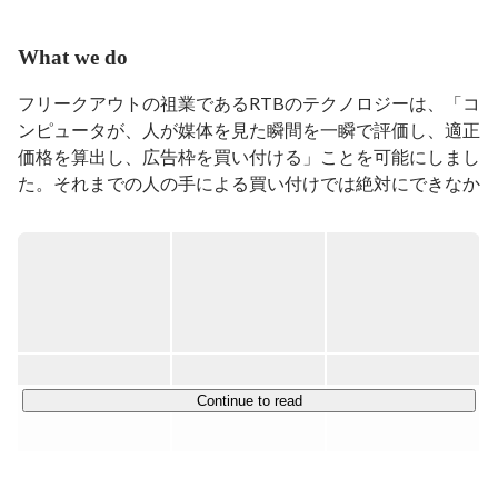
What we do
フリークアウトの祖業であるRTBのテクノロジーは、「コ
ンピュータが、人が媒体を見た瞬間を一瞬で評価し、適正
価格を算出し、広告枠を買い付ける」ことを可能にしまし
た。それまでの人の手による買い付けでは絶対にできなか
ったこの手法が可能になったことで、広告業界には、「ア
ドテク（広告テクノロジー）」と言われる新しいマーケッ
トと、多くの職種が誕生しました。

この経験から、当社のミッションは「人に人らしい仕事
を」とし、機械が人間の仕事を奪うのでなく、機械によっ
て人間の新しい仕事を作り出すことを可能にするようなビ
ジネスの創生を目標としてきました。

Continue to read
昨今DXというキーワードが流行り言葉になっています
が、このキーワードが意味するところが、「人の仕事を機