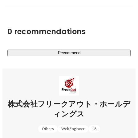
械に置き換えること」であるとするなら、我々フリークア
ウトは流行り言葉に惑わされず、引き続き「人間では不可
能だったことを機械によって可能とし、それによってこれ
までなかった新しい仕事を人に提供する」を目指します。

0 recommendations
■「Accept change, transform yourself.」 / （FY24-26 中期
経営計画達成に向けたグローバル統一グループスローガ
ン）

Recommend
　グローバルマーケティイングカンパニーとしての更なる
進化。世界に通用するモノづくり（ソフトウェア、ハード
ウェア）企業へ

▼中期経営計画

https://www.fout.co.jp/ir/irnews/202312/
株式会社フリークアウト・ホールデ
ィングス
　□各フォーカス領域における事業戦略の概要

　　■プロダクトのグローバル化：日本発のプロダクトを
北米経由でグローバルへ展開

Others
Web Engineer
+
8
　　■インフルエンサーマーケティング：グループ化した