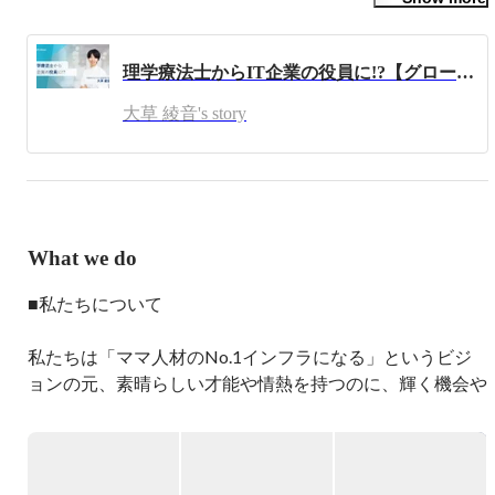
「挑戦するすべての人の価値創造に貢献する」というミッ
ションに共感し、顧客の成功を支援する部署の立ち上げを
理学療法士からIT企業の役員に!?【グロースバリュ社員紹介Vol.01】
行いました。

大草 綾音's story
現在新規事業立ち上げにも関わっています。
What we do
■私たちについて

私たちは「ママ人材のNo.1インフラになる」というビジ
ョンの元、素晴らしい才能や情熱を持つのに、輝く機会や
キッカケがないママさんに対し、キャリアスクール事業や
人材紹介事業を展開しています。

■事業内容
