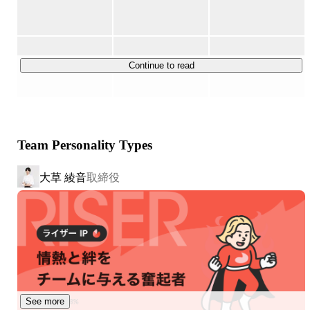
①『skimama(スキママ)』（ママ向けキャリアスクール）

サービスページ：
https://skimama.jp/
当社のメイン事業であり、子育て中の女性に対し在宅ワー
クの支援を行うスクールです。

Continue to read
立ち上げからわずか2年で受講生は1,400名規模に達し、毎
月100名ほどの新規受講生が加わる、成長著しいスクール
へと進化しています。パソコンスキルやWebライティン
グ、SNS運用など、すぐに活かせる実践的なスキルを学べ
Team Personality Types
るだけでなく、同じような悩みや目標を持つ仲間とつなが
れるコミュニティも提供しています。現在は生成AI教育な
大草 綾音
取締役
どにも力を入れています。

②skimama match(人材マッチング事業)

サービスページ：
https://hr-match.skimama.jp/
人材紹介事業「skimama match」は、skimamaの実務研修
で「選別」された、即戦力人材のご紹介サービスです。リ
モートでもしっかり活躍するソフトスキルの高い人材を、
バックオフィス、営業、マーケティング領域などでご紹介
See more