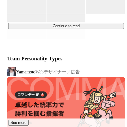
　クライアントさまに代わりWEB広告の運用を行いま
す。

　売上の9割を占める当社のメイン事業です。

　・Googleアドワーズ

Continue to read
　・Yahoo!プロモーション広告

　・Facebook広告

　・Youtube広告

　・TikTok広告

Team Personality Types
　・DSP広告

　・その他のネット広告など

Webデザイナー／広告
Yamamoto
　◇取扱高（広告費の金額）：1億円／2015年～2018年3
月　

　◇製作実績

https://media1st.net/works
【2】メディア事業

　クライアント・ユーザー双方に有益なメディア運営を行
See more
います。
