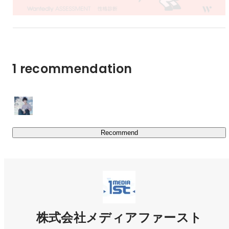
　・メディア運営

　・アフィリエイトサイトの運営　など

「すべての人のやる気の歯車が噛み合い、

1 recommendation
　世界を良い方にグングン動かしていける社会を作りた
い」

そんな思いで、日々成長を続けながら、仕事をしています

-------------------------------

Recommend
◆　主な取り組み　◆

-------------------------------

2019年3月｜Google広告の正規代理店「Google Partner」
として認定

2021年3月｜Wantedly 注目度ランキング1位（34,195社
中）

https://x.gd/cZFtT
株式会社メディアファースト
2022年7月｜テレワーク東京ルール実践企業認定
