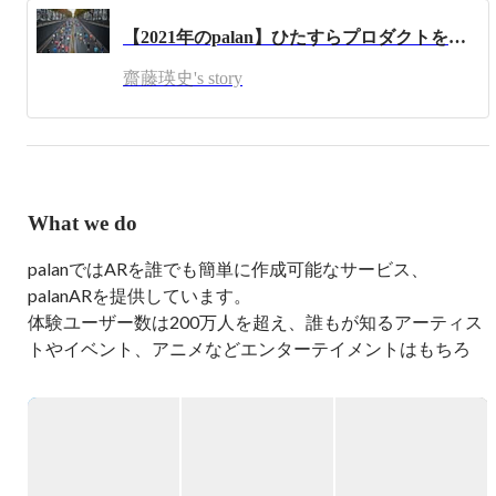
エンジニアから営業、提案まで何でもやります。ブラック
【2021年のpalan】ひたすらプロダクトを創り走り続ける
企業で働いてきた経験から、従業員とその家族、クライア
ントを大事にする会社を作ろうと決意しています。

齋藤瑛史's story
ひたすら毎日走り、月300キロくらい走っています。
What we do
palanではARを誰でも簡単に作成可能なサービス、
palanARを提供しています。

体験ユーザー数は200万人を超え、誰もが知るアーティス
トやイベント、アニメなどエンターテイメントはもちろ
ん、教育や道案内など、様々な用途でご利用頂いていま
す。

https://palanar.com/