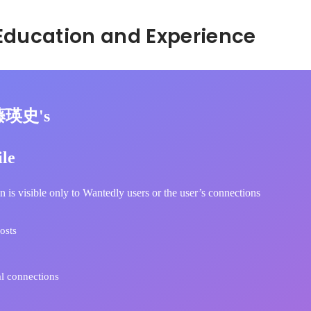
Hidden: Education and Experience	
藤瑛史's
ile
n is visible only to Wantedly users or the user’s connections
osts
l connections