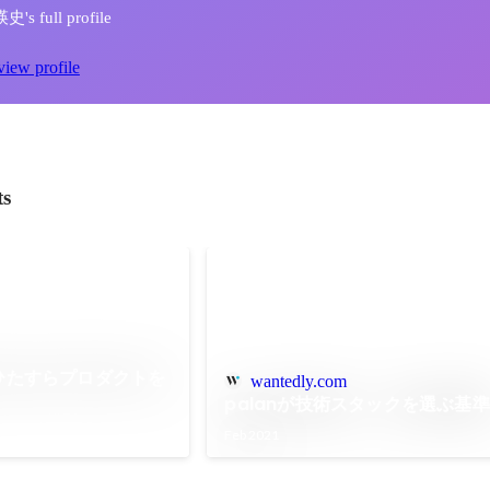
s full profile
view profile
ts
n】ひたすらプロダクトを
wantedly.com
palanが技術スタックを選ぶ基準
Feb 2021