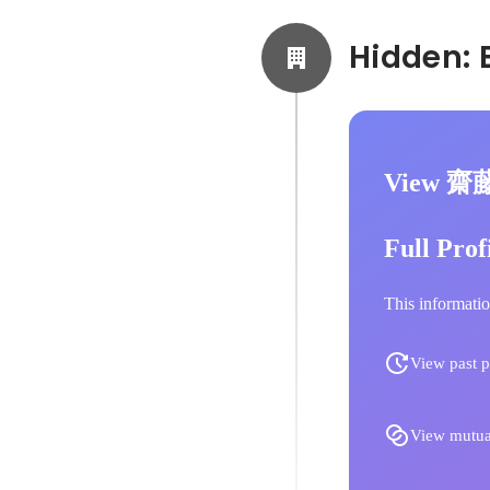
View 齋
Full Prof
This informatio
View past p
View mutua