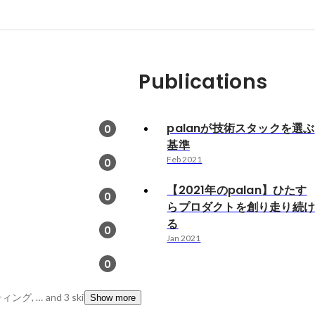
Publications
palanが技術スタックを選ぶ
0
基準
Feb 2021
0
【2021年のpalan】ひたす
0
らプロダクトを創り走り続
る
0
Jan 2021
0
WebVR, Webマーケティング, SEO/SEM
and 3 skills
Show more