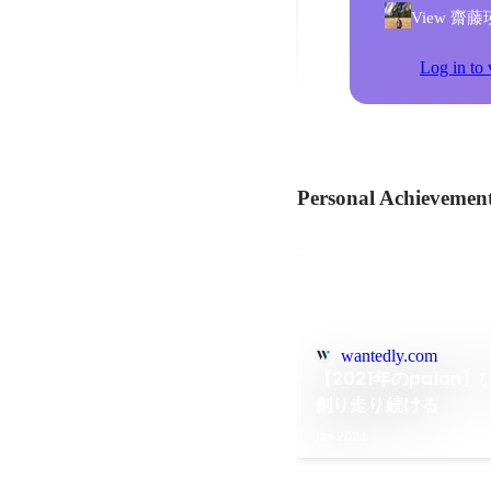
View 齋藤瑛史'
Log in to 
Personal Achievemen
wantedly.com
【2021年のpala
創り走り続ける
Jan 2021