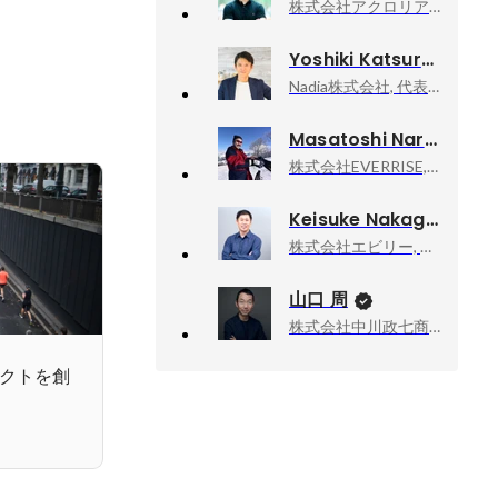
株式会社アクロリア, CEO
Yoshiki Katsuragi
Nadia株式会社, 代表取締役社長CEO
Masatoshi Narita
株式会社EVERRISE, 取締役 兼 最高技術責任者
Keisuke Nakagawa
株式会社エビリー, 代表取締役社長
山口 周
株式会社中川政七商店, 社外取締役
ダクトを創