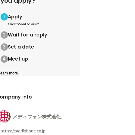
you apply?
Apply
Click "Want to Visit"
Wait for a reply
Set a date
Meet up
Learn more
ompany info
メディフォン株式会社
https://mediphone.co.jp