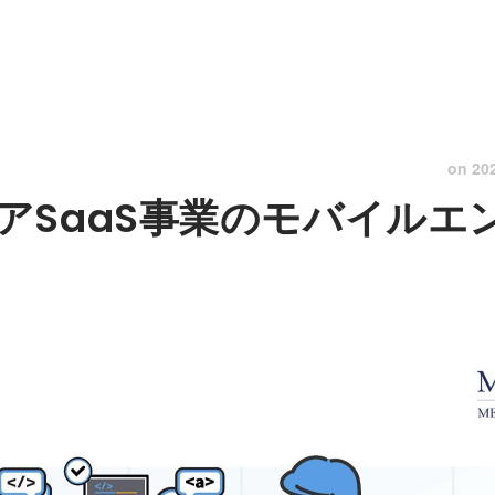
on
20
アSaaS事業のモバイルエ