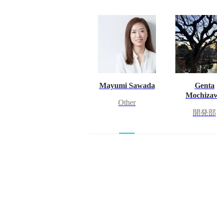
Mayumi Sawada
Genta
Mochiza
Other
開発部