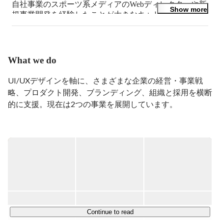
自社事業のスポーツ系メディアのWebディレクターや新
Show more
規事業開発を経験したことが大きなキャリアの転換期に
なりました。

より良いサービス／プロダクトづくりにおけるデザイン
やエンジニアリングの重要性を実感する中、グッドパッ
What we do
チのビジョンやミッションに大きく共感し、入社。デザ
インの価値を証明すべく、クライアントワークや各種ソ
UI/UXデザインを軸に、さまざまな企業の経営・事業戦
リューションを通じて多くのクライアントのビジネスを
略、プロダクト開発、ブランディング、組織と採用を横断
サポートしています。

的に支援。現在は2つの事業を展開しています。

自分はデザイナーやエンジニアではなく、クライアント
の課題に対しどのような支援ができるかを結びつけるフ
■ デザインパートナー事業

ロントマンです。一緒にこれからのグッドパッチを成長
受託請負ではなく課題に伴走するデザインパートナーとし
させていく仲間を募集しています。

て、事業・組織を共創します。戦略立案や実装の成果物だ
けで終わらず、クライアントに仕組みや文化を残し、自走
アカウントマネージャー募集

できる状態まで支援することが特徴です。

https://www.wantedly.com/projects/28814

仕事図鑑（アカウントマネージャー）

あらゆるフェーズの経営・事業課題をデザインの力で解決
https://www.wantedly.com/companies/goodpatch/post_articles/
します。

Continue to read