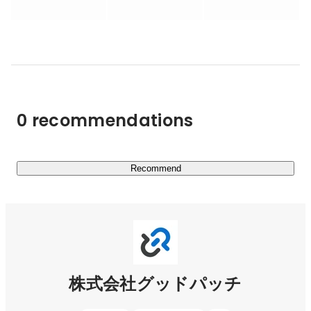
- 事業創出：新規事業の戦略策定、顧客インサイトリサー
チ、ビジネスモデル検証など

- グロース：既存サービス・プロダクト改善、サービスブ
ランディングなど

- 変革：企業理念・価値観の浸透をゴールにしたコーポレ
ートブランディングなど

0 recommendations
日本を代表する大企業からスタートアップまで、支援プロ
ジェクト総数は2,000件以上。

コーポレートサイトの実績もぜひご覧ください。 
Recommend
https://goodpatch.com/work
■ デザインプラットフォーム事業

クライアントワークで培ったノウハウを活かし、自社ビジ
ネスも展開しています。

株式会社グッドパッチ
- デザイナー特化型キャリアプラットフォーム
「ReDesigner」
