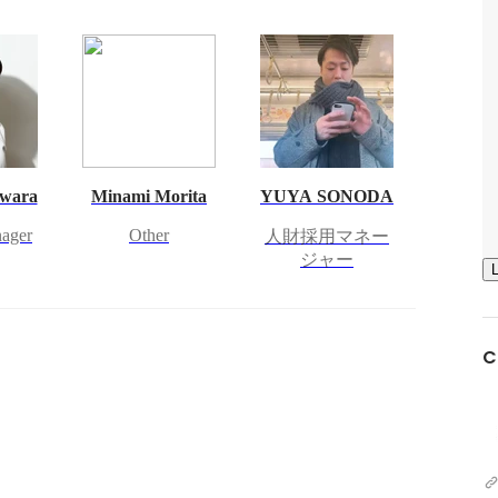
iwara
Minami Morita
YUYA SONODA
nager
Other
人財採用マネー
ジャー
C