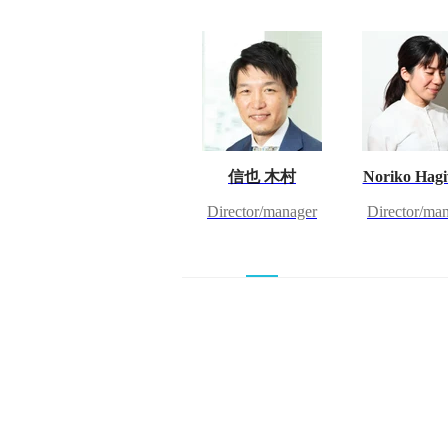
信也 木村
Noriko Hag
Director/manager
Director/ma