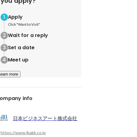
you apply?
Apply
Click "Want to Visit"
Wait for a reply
Set a date
Meet up
Learn more
ompany info
日本ビジネスアート株式会社
https://www.jbakk.co.jp