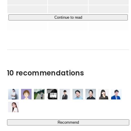
新卒理系学生向けサービスの「LabBase 就職」を主力プロ
規事業のサービスディレクターとしてオンラインダイエッ
ダクトに、中途採用サービスの「LabBase 転職」、研究室
トサービスを立ち上げ。

とあなたをつなぐ 研究室検索サービス「LabBase 研究室
　↓

Continue to read
2016年5月〜8月：アプリ解析・マーケティングツールを提
サーチ」など、研究領域で複数のプロダクトを続々とリリ
供するReproにてインターン。Customer Growth Teamの立ち
ースしてきました。

上げを担当し、クライアントの事業成長支援、コンサルテ
2022年にシリーズBラウンドの資金調達を完了しており、
ィングを行った。

経産省も利用をしているサービスですので、経営基盤やサ
　↓

ービスの将来性といった観点でも今が非常に面白いフェー
2016年9月：株式会社POL（現LabBase）を創業。
ズです。

10 recommendations
世界で誰も成し遂げたことのないとても高い目標だからこ
そ、志を持った仲間たちと一緒にLabBaseは挑み続けま
す。

この壮大な挑戦に向けて、共に歩みを進めませんか？

◆提供サービス

https://labbase.jp/
Recommend
研究を頑張る理系学生と企業をつなぐスカウトサービス
