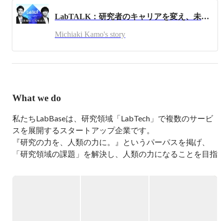
【 Vision  】Creating Platforms that Maximize the Possibilities of 
LabTALK：研究者のキャリアを変え、未来を創るLabBaseの挑戦
Scientists.（研究者の可能性を最大化するプラットフォーム
を創造する.）

Michiaki Kamo's story
【運営サービス】

・研究者版LinkedInのような、理系学生の採用が可能な理
系学生の研究データベース『LabBase就職』

・研究者技術者の転職/副業プラットフォーム『LabBase転
職』

What we do
・他新規事業（現在ステルス）

私たちLabBaseは、研究領域「LabTech」で複数のサービ
-----

＜これまでの経歴＞

スを展開するスタートアップ企業です。

1994年京都生まれ→灘中学→灘高校→東大工学部システム
『研究の力を、人類の力に。』というパーパスを掲げ、
創成学科3年（休学中）。

「研究領域の課題」を解決し、人類の力になることを目指
しています。

2014年10月〜2015年9月：株式会社ホワイトプラスで長期
大学や企業の研究部門にはまだまだ旧態依然とした課題が
インターン。市場調査/新規事業立案→Apple Watchアプリ
多く、それらの課題を解決することでより研究者が活躍で
制作プロジェクトを始動。

　↓

きる社会を作ろうとしています。

2015年9月〜2016年3月：東大を半年間休学してシンガポー
ルへ渡り、REAPRAグループのHealthBank Pte.Ltd.にて新