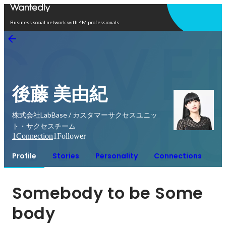
Open in app
Business social network with 4M professionals
後藤 美由紀
株式会社LabBase / カスタマーサクセスユニッ
ト・サクセスチーム
1
Connection
1
Follower
Profile
Stories
Personality
Connections
Somebody to be Some
body