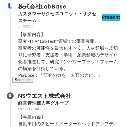
株式会社LabBase
カスタマーサクセスユニット・サクセ
Present
スチーム
Jul 2022
-
【事業内容】

研究×IT ="LabTech"領域での事業展開。

研究者の可能性を最大化すべく、人材領域を皮切
りに研究者・支援者・学術・産業領域のデサイロ
化を推進して、研究エンパワープラットフォーム
の構築を目指している。

Purpose：「研究の力を、人類の力に。」
See more
NSウエスト株式会社
経営管理部人事グループ
Oct 2019
-
Jul 2022
【事業内容】

自動車用のスピードメーターやヘッドアップディ