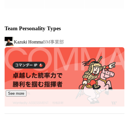
ております。

【事業概要】

▪︎コーチング/コンサルティング事業

Team Personality Types
「経営」「営業」「人事」等の各部門における課題解決に
向けてビジネスコーチング・コンサルティングを行ってお
BM事業部
Kazuki Homma
ります。経営に流れ(モメンタム)を惹き起こす組織開発・
人材育成を行っております。

▪︎エージェント事業

CXOクラスをはじめとするハイクラス人材(BLASTER)をタ
ーゲットとしたエージェントサービスを展開しておりま
す。組織開発の観点から、組織の流れを変えるような
BLASTERの発掘と育成をしております。

See more
▪︎研修事業

次世代リーダー研修、マネージャー研修、新入社員研修な
ど、企業のニーズに合わせてフルカスタマイズで提案・実
施します。