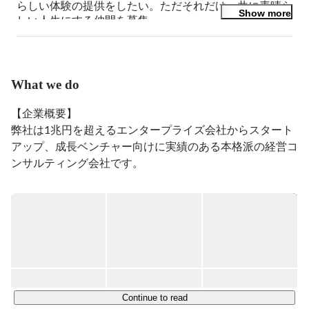
らしい体験の提供をしたい。ただそれだけ。共に素晴ら
Show more
しい人生にする仲間を募集

『全てのチームを史上最高に。』
What we do
【企業概要】

弊社は1兆円を超えるエンタープライズ会社からスタート
アップ、成長ベンチャー向けに実績のある本格派の経営コ
ンサルティング会社です。

「すべてのチームを史上最高に。」というミッションのも
と、人・組織領域を中心としたコンサルティング事業を展
開しており、クライアントの事業成長のサポートを行なっ
ています。

サービスコンセプトは”BLASTER”(突風を巻き起こす人)。
自社での営業/採用/組織開発の経験や、コンサルティング
現場での経験を通じてクライアント企業が成長するきっか
け"BLAST"(突風)を提供、また、BLASTERの育成を行なっ
Continue to read