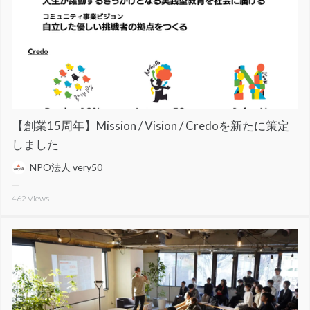
【創業15周年】Mission / Vision / Credoを新たに策定
しました
NPO法人 very50
462
Views