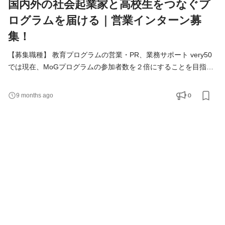
国内外の社会起業家と高校生をつなぐプ
ログラムを届ける｜営業インターン募
集！
【募集職種】 教育プログラムの営業・PR、業務サポート very50
では現在、MoGプログラムの参加者数を２倍にすることを目指
し、事業拡大をしています。高校生へ「人生が躍動するような体
験を届ける」という熱い想いでつくられるプログラムを全国の高
0
9 months ago
校、教育機関等に広げる営業活動を担ってもらいます。 【活動内
容】 ・営業活動などのマーケティング、PR業務 ・営業の業務サ
ポート 【求める人物像・スキル】 ◼️必須 ・very50のミッション