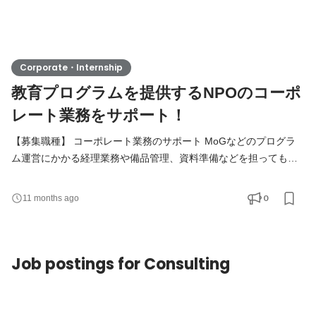
Corporate・Internship
教育プログラムを提供するNPOのコーポ
レート業務をサポート！
【募集職種】 コーポレート業務のサポート MoGなどのプログラ
ム運営にかかる経理業務や備品管理、資料準備などを担ってもら
います。 【活動内容】 ・経費精算のサポート ・備品の発注、管
理 ・資料作成、発送 等 【求める人物像・スキル】 必須 ・
0
11 months ago
very50のミッションに共感している人 ・多岐にわたる業務に、柔
軟に対応できる方 ・人のサポートをすることが好きな方 ・細かい
作業をいとわない方 ・基本的なコミュニケーションを適切に
Job postings for Consulting