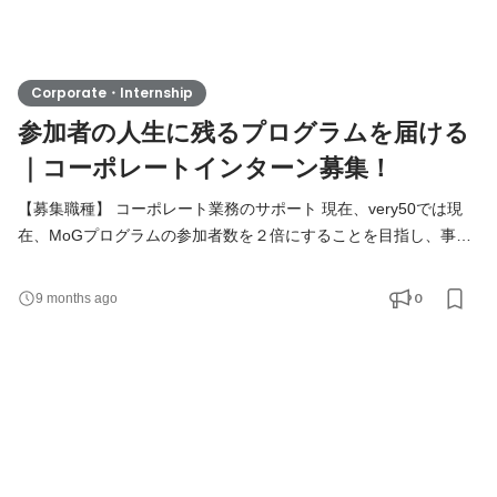
Corporate・Internship
参加者の人生に残るプログラムを届ける
｜コーポレートインターン募集！
【募集職種】 コーポレート業務のサポート 現在、very50では現
在、MoGプログラムの参加者数を２倍にすることを目指し、事業
拡大をしています。高校生へ「人生が躍動するような体験を届け
る」という熱い想いでつくられるプログラムの運営にかかる経理
0
9 months ago
業務や備品管理、資料準備などを担ってもらいます。 【活動内
容】 ・経費精算のサポート ・備品の発注、管理 ・資料作成、発
送 等 【求める人物像・スキル】 ◼️必須 ・very50のミッショ