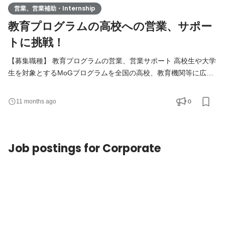
営業、営業補助・Internship
教育プログラムの高校への営業、サポー
トに挑戦！
【募集職種】 教育プログラムの営業、営業サポート 高校生や大学
生を対象とするMoGプログラムを全国の高校、教育機関等に広げ
る営業、また、営業のサポートを担ってもらいます。 【活動内
容】 ・営業活動などのマーケティング、PR業務 ・営業の業務サ
0
11 months ago
ポート 【求める人物像・スキル】 必須 ・very50のミッションに
共感している人 ・自主性を強く持って活動できる方 ・コミュニケ
ーション能力が高い方 ・起業に興味のある方 歓迎 ・英語の
Job postings for Corporate