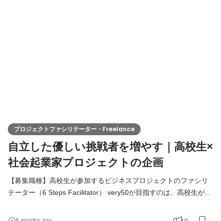
様々な不合理に立ち向かう社会起業家の姿を高校生に見せること
だと考えています。 very50では、高校生に、社会起業家の経営課
題に対するプロジェクトを起こし、現地調査や議論を踏まえて、
プロジェクトファシリテーター・Freelance
自立した優しい挑戦者を増やす｜高校生×
社会起業家プロジェクトの企画
【募集職種】高校生が参加するビジネスプロジェクトのファシリ
テーター（6 Steps Facilitator） very50が目指すのは、高校生が本
質的に「社会」を学べる場を提供すること。それは、大人が本気
で社会に価値を生むために取り組んでいる姿、社会で起きている
0
6 months ago