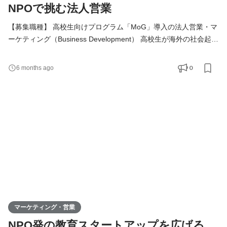
NPOで挑む法人営業
【募集職種】 高校生向けプログラム「MoG」導入の法人営業・マ
ーケティング（Business Development） 高校生が海外の社会起業
家と協力し、現場でビジネスと社会課題を学ぶプログラム
（MoG）を、全国の高校や教育機関へ広げるポジションです。 教
0
6 months ago
育委員会や学校法人、自治体、企業など、多様なステークホルダ
ーに提案し、学校や地域の課題とMoGの価値をつなぐことで、新
しい学びを届けていきます。 very50はNPOでありながら、スター
トアップのよ
マーケティング・営業
NPO発の教育スタートアップを広げる、