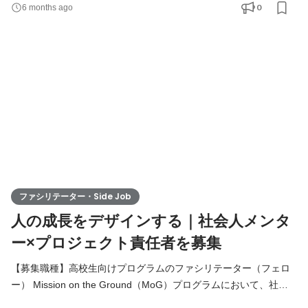
で社会に価値を生むために取り組んでいる姿、社会で起きている
0
6 months ago
様々な不合理に立ち向かう社会起業家の姿を高校生に見せること
だと考えています。 very50では、高校生に、社会起業家の経営課
題に対するプロジェクトを起こし、現地調査や議論を踏まえて、
ファシリテーター・Side Job
人の成長をデザインする｜社会人メンタ
ー×プロジェクト責任者を募集
【募集職種】高校生向けプログラムのファシリテーター（フェロ
ー） Mission on the Ground（MoG）プログラムにおいて、社会
人メンターとして高校生と共に現地へ同行し、課題解決プロジェ