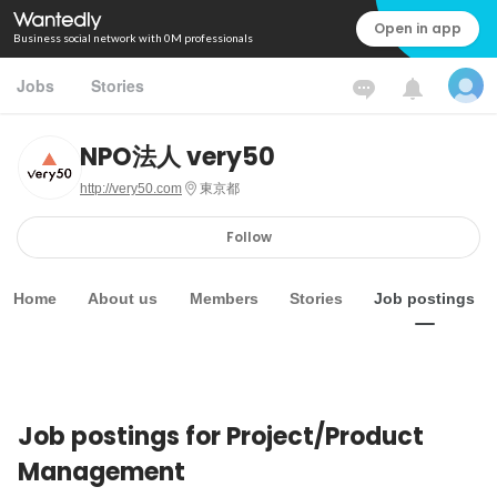
Open in app
Business social network with 0M professionals
Jobs
Stories
NPO法人 very50
http://very50.com
東京都
Follow
Home
About us
Members
Stories
Job postings
Job postings for Project/Product
Management