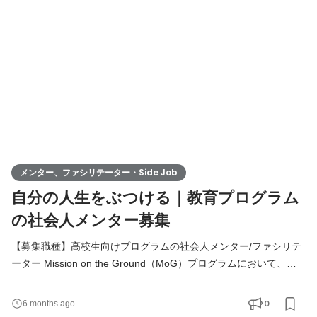
ポートする授業のコンテンツを作り、運営することは、難しさを
感じると同時に、とてもやりがいのある仕事です。 ぜひ
メンター、ファシリテーター・Side Job
自分の人生をぶつける｜教育プログラム
の社会人メンター募集
【募集職種】高校生向けプログラムの社会人メンター/ファシリテ
ーター Mission on the Ground（MoG）プログラムにおいて、社
会人メンターとして高校生と共に現地へ同行し、課題解決プロジ
ェクトを導くファシリテーターを担っていただきます。 学生たち
0
6 months ago
の熱量をマネジメントしながら、チームとして成果を創り出す実