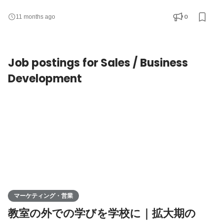
Program (MAP)）や現地の社会事業家へのプロジェクト提案を行
うプログラム（Leadership in Developing countries (LiD)）などの
0
11 months ago
企画、運営を担ってもらいます。 【活動内容】 ・プログラムの企
画 ・参加者募集のPR（SNS運用など） ・プログラム当日の運営
【求める人物像・スキル】 必須 ・very50のミッションに共感して
Job postings for Sales / Business
いる人 ・自主性と
Development
マーケティング・営業
教室の外での学びを学校に｜拡大期の