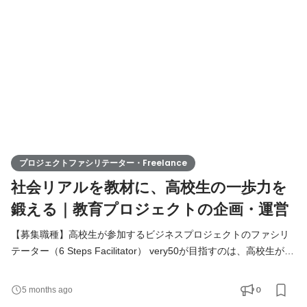
だと考えています。 very50では、高校生に、社会起業家の経営課
題に対するプロジェクトを起こし、現地調査や議論を踏まえて、
プロジェクトファシリテーター・Freelance
社会リアルを教材に、高校生の一歩力を
鍛える｜教育プロジェクトの企画・運営
【募集職種】高校生が参加するビジネスプロジェクトのファシリ
テーター（6 Steps Facilitator） very50が目指すのは、高校生が本
質的に「社会」を学べる場を提供すること。それは、大人が本気
で社会に価値を生むために取り組んでいる姿、社会で起きている
0
5 months ago
様々な不合理に立ち向かう社会起業家の姿を高校生に見せること