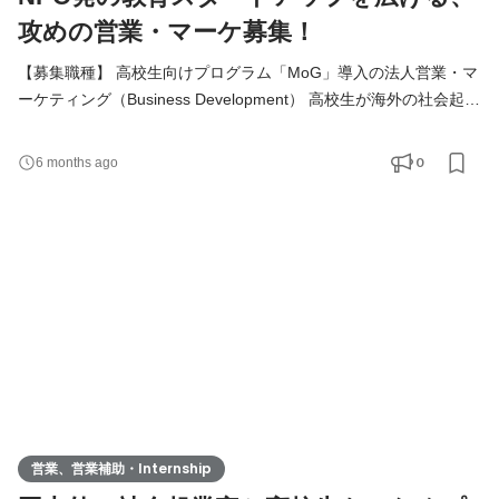
攻めの営業・マーケ募集！
【募集職種】 高校生向けプログラム「MoG」導入の法人営業・マ
ーケティング（Business Development） 高校生が海外の社会起業
家と協力し、現場でビジネスと社会課題を学ぶプログラム
（MoG）を、全国の高校や教育機関へ広げるポジションです。 教
0
6 months ago
育委員会や学校法人、自治体、企業など、多様なステークホルダ
ーに提案し、学校や地域の課題とMoGの価値をつなぐことで、新
しい学びを届けていきます。 very50はNPOでありながら、スター
トアップのよ
営業、営業補助・Internship