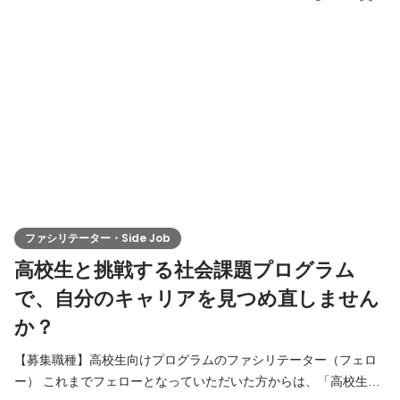
ト活動をサポートしながら、授業改善やスタッフ・教員・大学生
メンター（※プロジェクトを一緒に支える大学生）との連携、メ
ンター育成などにも取り組んでいただきます。 ▼6SF 体験談はこ
ち
ファシリテーター・Side Job
高校生と挑戦する社会課題プログラム
で、自分のキャリアを見つめ直しません
か？
【募集職種】高校生向けプログラムのファシリテーター（フェロ
ー） これまでフェローとなっていただいた方からは、「高校生の