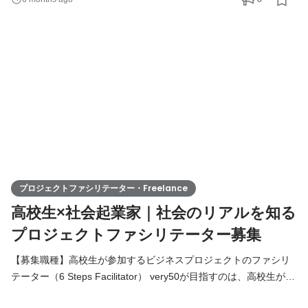
様々な不合理に立ち向かう社会起業家の姿を高校生に見せること
だと考えています。 very50では、高校生に、社会起業家の経営課
題に対するプロジェクトを起こし、現地調査や議論を踏まえて、
プロジェクトファシリテーター・Freelance
高校生×社会起業家｜社会のリアルを知る
プロジェクトファシリテーター募集
【募集職種】高校生が参加するビジネスプロジェクトのファシリ
テーター（6 Steps Facilitator） very50が目指すのは、高校生が本
質的に「社会」を学べる場を提供すること。それは、大人が本気