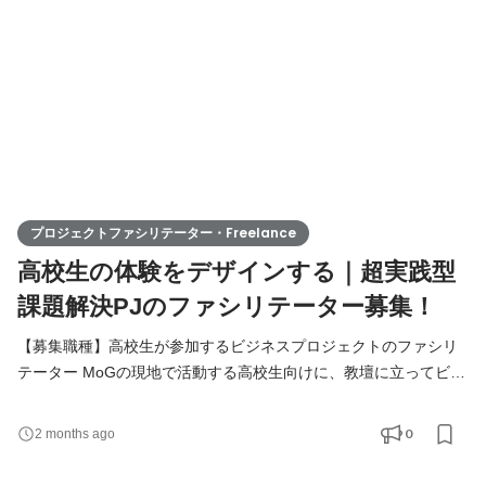
プロジェクトファシリテーター・Freelance
高校生の体験をデザインする｜超実践型
課題解決PJのファシリテーター募集！
【募集職種】高校生が参加するビジネスプロジェクトのファシリ
テーター MoGの現地で活動する高校生向けに、教壇に立ってビジ
ネスフレームワークや、プロジェクトの進め方に関する授業を行
います。 very50が目指すのは、高校生が本質的に「社会」を学べ
0
2 months ago
る場を提供すること。それは、大人が本気で社会に価値を生むた
めに取り組んでいる姿、社会で起きている様々な不合理に立ち向