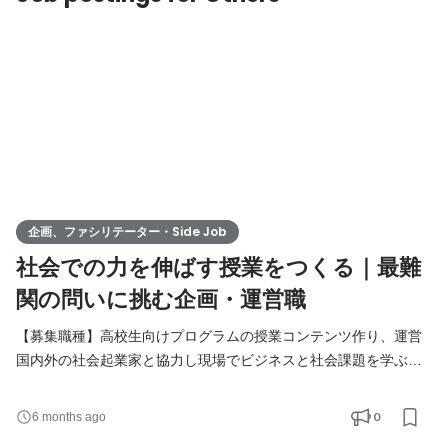
企画、ファシリテーター・Side Job
社会での力を伸ばす授業をつくる｜最難
関の問いに挑む企画・運営職
【募集職種】高校生向けプログラムの授業コンテンツ作り、運営
国内外の社会起業家と協力し現場でビジネスと社会課題を学ぶプ
ログラム（MoG）における授業コンテンツの企画・運営をしてい
ただきます。 "いいものをつくろう”という情熱あふれるメンバー
0
6 months ago
とともに、生徒の意欲を引き出しながら、プロジェクト活動をサ