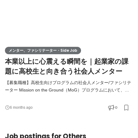
メンター、ファシリテーター・Side Job
本業以上に心震える瞬間を｜起業家の課
題に高校生と向き合う社会人メンター
【募集職種】高校生向けプログラムの社会人メンター/ファシリテ
ーター Mission on the Ground（MoG）プログラムにおいて、社
会人メンターとして高校生と共に現地へ同行し、課題解決プロジ
ェクトを導くファシリテーターを担っていただきます。 学生たち
0
6 months ago
の熱量をマネジメントしながら、チームとして成果を創り出す実
践的なリーダーシップ経験が得られるポジションです。 教育や社
会課題に関心があり、自身の経験を活かして若者の成長を支えた
Job postings for Others