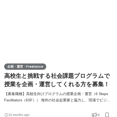
践的なリーダーシップ経験が得られるポジションです。 教育や社
会課題に関心があり、自身の経験を活かして若者の成長を支えた
企画・運営・Freelance
高校生と挑戦する社会課題プログラムで
授業を企画・運営してくれる方を募集！
【募集職種】高校生向けプログラムの授業企画・運営（6 Steps
Facilitators（6SF）） 海外の社会起業家と協力し、現場でビジネ
スと社会課題を学ぶプログラム（MoG）の渡航前事前授業を企
画・運営いただきます。 生徒の学習意欲を引き出し、プロジェク
0
10 months ago