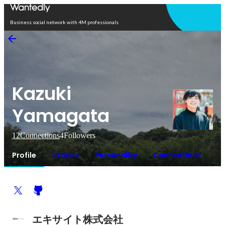
Open in app
Business social network with 4M professionals
Kazuki
Yamagata
12
Connections
4
Followers
Profile
Stories
Personality
Connections
エキサイト株式会社