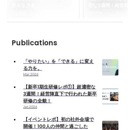
変える力を。
密な3週間！経営陣
われた新卒研修の
Mar 2026
Jan 2026
Publications
「やりたい」を「できる」に変え
る力を。
Mar 2026
【新卒1期生研修レポ①】超濃密な
3週間！経営陣直下で行われた新卒
研修の全貌！
Jan 2026
【イベントレポ】初の社外会場で
開催！100人の仲間と過ごした