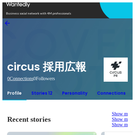
Open in app
Business social network with 4M professionals
circus 採用広報
0
Connections
0
Followers
Profile
Stories 12
Personality
Connections
Show more
Recent stories
Show more
Show more