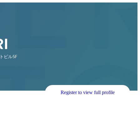
I
トビル5F
Register to view full profile