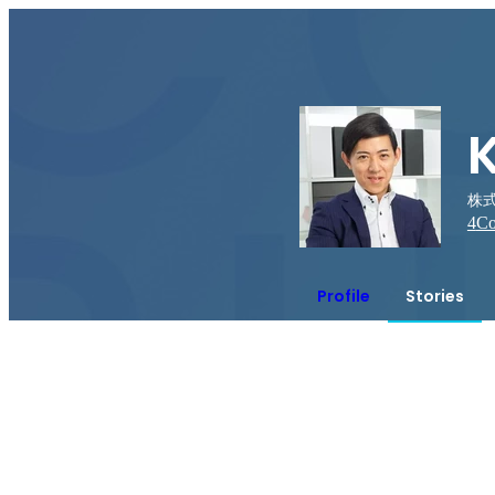
株式
4
Co
Profile
Stories