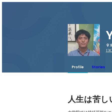
13
C
Profile
Stories
人生は苦し