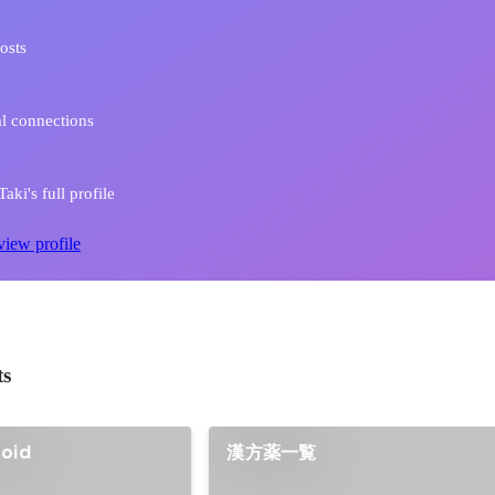
osts
l connections
aki's full profile
view profile
ts
oid
漢方薬一覧