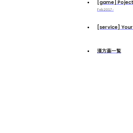
[game] Pojec
Feb 2017
-
[service] You
漢方薬一覧