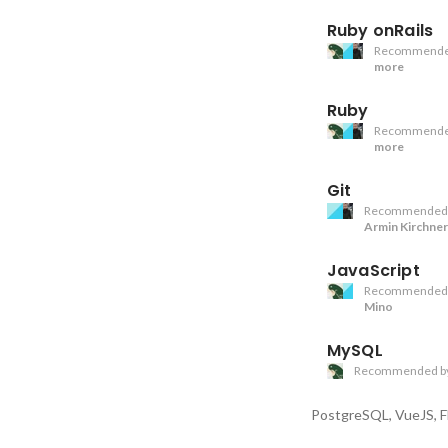
Ruby onRails
Recommende
more
Ruby
Recommende
more
Git
Recommended
Armin Kirchner
JavaScript
Recommended
Mino
MySQL
Recommended b
PostgreSQL, VueJS, F