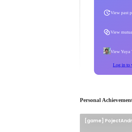
View past p
View mutua
View Yuya T
Log in to 
Personal Achievemen
[game] PojectAndr