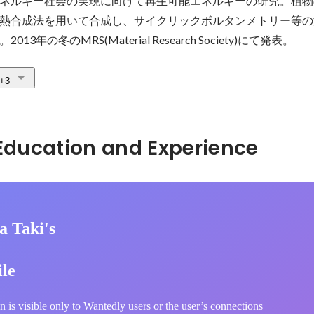
ネルギー社会の実現に向けて再生可能エネルギーの研究。植物
熱合成法を用いて合成し、サイクリックボルタンメトリー等の
年の冬のMRS(Material Research Society)にて発表。
+3
Hidden: Education and Experience	
a Taki's
ile
n is visible only to Wantedly users or the user’s connections