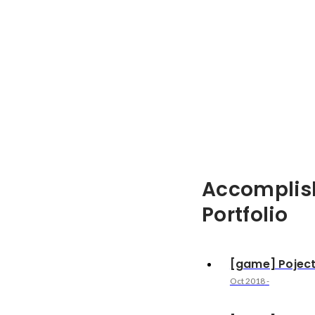
Accomplis
Portfolio
[game] Pojec
Oct 2018
-