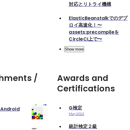
対応とリトライ機構
ElasticBeanstalkでのデプ
ロイ高速化！〜
assets:precompileを
CircleCI上で〜
Show more
hments /
Awards and
Certifications
G検定
tAndroid
May 2023
統計検定２級