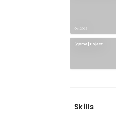
Oct 2018
[game] Poject
Skills