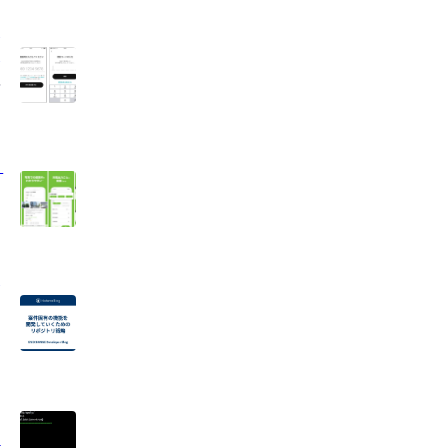
ム
サ
組
リ
い
の