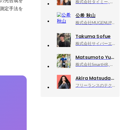
の光合成を
株式会社タイミー, プロダクト本部
測定手法を
公希 秋山
株式会社MUGENUP, 人事部
Takuma Sofue
株式会社サイバーエージェント, AbemaTV
Matsumoto Yuta
株式会社SmartHR, 技術統括本部
Akira Matsuda
フリーランスのテクニカルアドバイザー業, 技術顧問