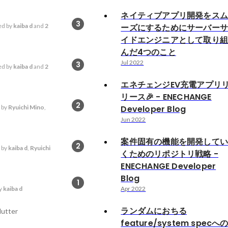
ネイティブアプリ開発をス
3
d by
kaiba d
and
2
ーズにするためにサーバー
イドエンジニアとして取り
んだ4つのこと
Jul 2022
3
d by
kaiba d
and
2
エネチェンジEV充電アプリ
リース🎉 - ENECHANGE
2
 by
Ryuichi Mino
,
Developer Blog
Jun 2022
案件固有の機能を開発して
2
 by
kaiba d
,
Ryuichi
くためのリポジトリ戦略 -
ENECHANGE Developer
Blog
1
y
kaiba d
Apr 2022
ランダムにおちる
lutter
feature/system specへ