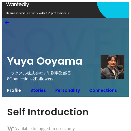
Open in app
Business social network with 4M professionals
Yuya Ooyama
ラクスル株式会社 / 印刷事業部長
8
Connections
2
Followers
Profile
Stories
Personality
Connections
Self Introduction
Available to logged-in users only