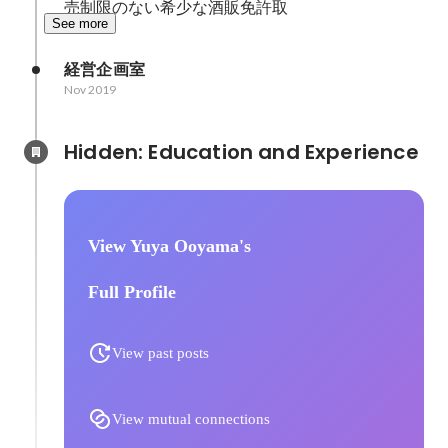
売制限のない希少な酒販免許取
See more
経営企画室
Nov 2019
Hidden: Education and Experience	
View Yuya Ooyama's
Full Profile
View past posts
View mutual connections