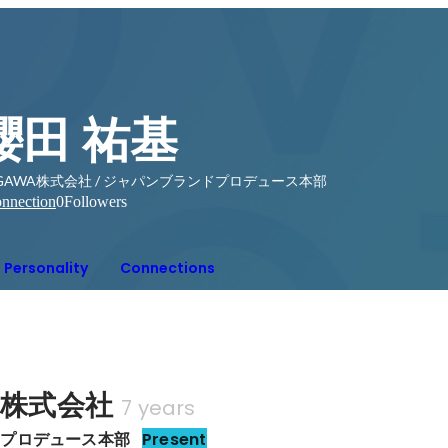
櫻田 祐基
GAWA株式会社 / ジャパンブランドプロデュース本部
nnection
0
Followers
Personality
Connections
A株式会社
7 years
ドプロデュース本部
Present