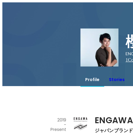
EN
1
Co
Profile
Stories
ENGAW
2019
-
Present
ジャパンブラン