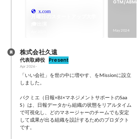
GTM/AB
x.com
月曜日のスタートアップ大学
🎓出演
May 2024
Apr 2025
株式会社久遠
代表取締役
Present
Apr 2026
-
「いい会社」を世の中に増やす、をMissionに設立
しました。

バクミエ（日報×BI×マネジメントサポートのSaa
S）は、日報データから組織の状態をリアルタイム
で可視化し、どのマネージャーのチームでも安定
して成果が出る組織を設計するためのプロダクト
です。