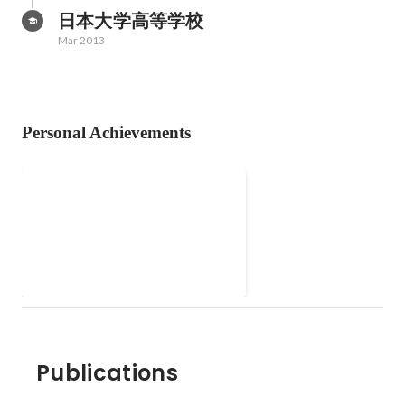
日本大学高等学校
Mar 2013
Personal Achievements
鎌倉ペットタクシー
運転とわんちゃんが好きな妻と一
緒に、ペット同乗可の個人タクシ
ーを運営しています。
Sep 2022
Publications