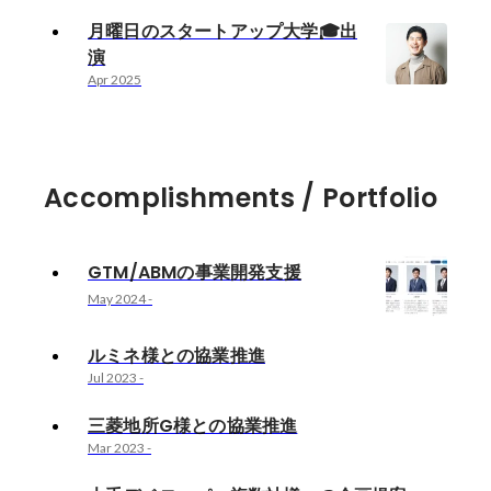
月曜日のスタートアップ大学🎓出
演
Apr 2025
Accomplishments / Portfolio
GTM/ABMの事業開発支援
May 2024
-
ルミネ様との協業推進
Jul 2023
-
三菱地所G様との協業推進
Mar 2023
-