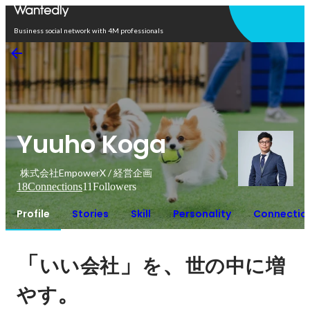
Open in app
Business social network with 4M professionals
Yuuho Koga
株式会社EmpowerX / 経営企画
18
Connections
11
Followers
Profile
Stories
Skill
Personality
Connectio
「
」
、
いい会社
を
世の中に増
。
やす