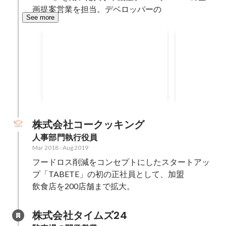
画提案営業を担当。デベロッパーの
See more
ルミネ様との協業推進
三菱地所G
Jul 2023
Mar 2023
株式会社コークッキング
人事部門執行役員
Mar 2018
-
Aug 2019
フードロス削減をコンセプトにしたスタートアッ
プ「TABETE」の初の正社員として、加盟

飲食店を200店舗まで拡大。
株式会社タイムズ24