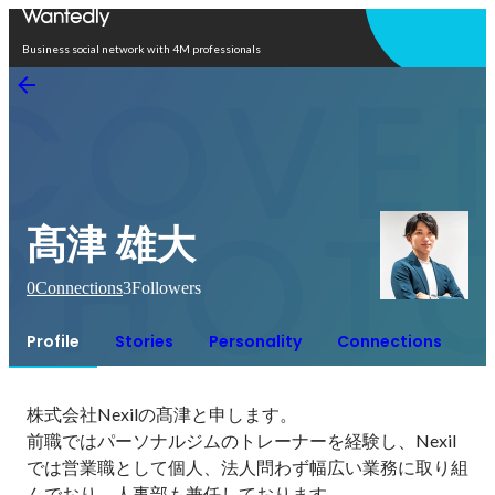
Open in app
Business social network with 4M professionals
髙津 雄大
0
Connections
3
Followers
Profile
Stories
Personality
Connections
株式会社Nexilの髙津と申します。

前職ではパーソナルジムのトレーナーを経験し、Nexil
では営業職として個人、法人問わず幅広い業務に取り組
んでおり、人事部も兼任しております。