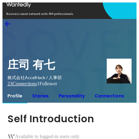
Open in app
Business social network with 4M professionals
庄司 有七
株式会社AccelHack / 人事部
23
Connections
1
Follower
Profile
Stories
Personality
Connections
Self Introduction
Available to logged-in users only