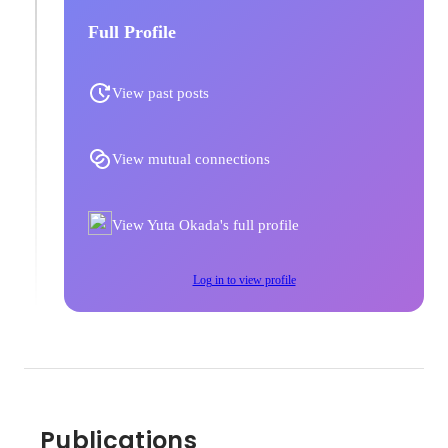
Full Profile
View past posts
View mutual connections
View Yuta Okada's full profile
Log in to view profile
Publications