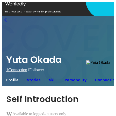
Open in app
Business social network with 4M professionals
Yuta Okada
1
Connection
1
Follower
Profile
Stories
Skill
Personality
Connectio
Self Introduction
Available to logged-in users only