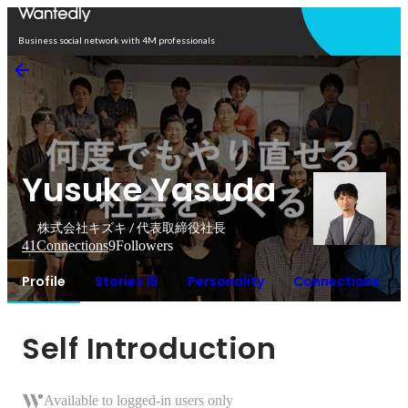
Open in app
Business social network with 4M professionals
Yusuke Yasuda
株式会社キズキ / 代表取締役社長
41
Connections
9
Followers
Profile
Stories 16
Personality
Connections
Self Introduction
Available to logged-in users only