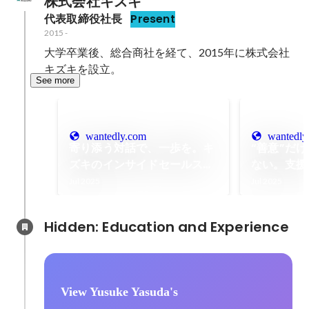
株式会社キズキ
代表取締役社長
Present
2015
-
大学卒業後、総合商社を経て、2015年に株式会社
キズキを設立。
See more
wantedly.com
wantedly
寄り添う対話で、一歩を。キ
“善意”だ
ズキのインサイドセールスが
ない。支援
描く未来。
私がマーケ
Jul 2025
Jul 2025
いること。
Hidden: Education and Experience	
View Yusuke Yasuda's