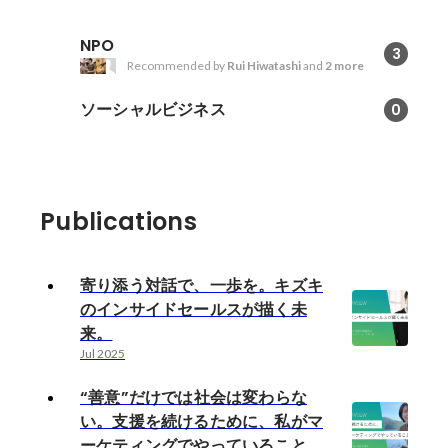
NPO
3
Recommended by
Rui Hiwatashi
and
2 more
ソーシャルビジネス
0
Publications
寄り添う対話で、一歩を。キズキ
のインサイドセールスが描く未
来。
Jul 2025
“善意”だけでは社会は変わらな
い。支援を続けるために、私がマ
ーケティングでやっていること。