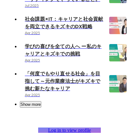
Jul 2025
社会課題×IT：キャリアと社会貢献
を両立できるキズキのDX戦略
Apr 2025
学びの喜びを全ての人へ ー私のキ
ャリアとキズキでの挑戦
Apr 2025
「何度でもやり直せる社会」を目
指して～元作業療法士がキズキで
挑む新たなキャリア
Apr 2025
Show more
Log in to view profile