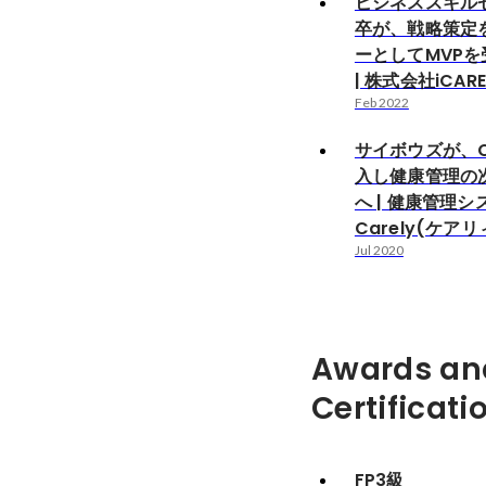
ビジネススキル
卒が、戦略策定
ーとしてMVP
| 株式会社iCAR
Feb 2022
サイボウズが、C
入し健康管理の
へ | 健康管理シ
Carely(ケアリ
Jul 2020
Awards an
Certificati
FP3級