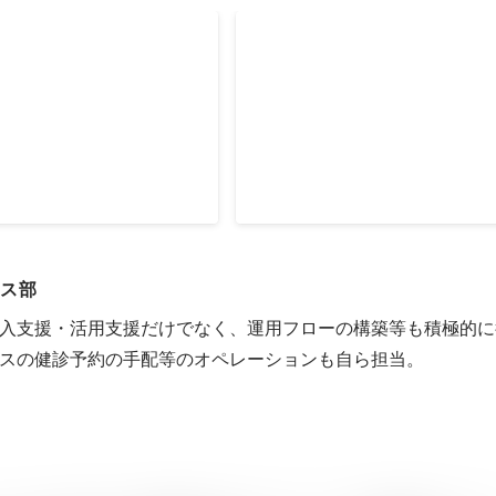
/8-2022/1 )
事業急成長の中、自チームで
CS人員。
Aug 2020
-
Jan 2022
ス部 
入支援・活用支援だけでなく、運用フローの構築等も積極的に
スの健診予約の手配等のオペレーションも自ら担当。