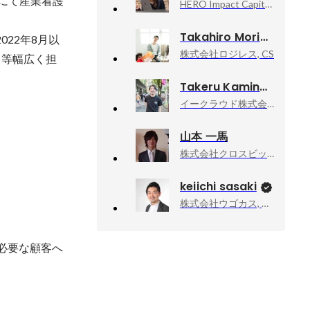
業にて産業看護
HERO Impact Capital, VP of Business Development
Takahiro Morimoto
022年8月以
株式会社ロジレス, CS
ト等幅広く担
Takeru Kaminaka
イークラウド株式会社, 営業
山本 一馬
株式会社クロスビット, CS（カスタマーサクセス）
keiichi sasaki
株式会社ウゴカス, 代表取締役
必要な顧客へ