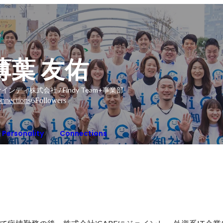
薄葉 友佑
インディ株式会社 / Findy Team+事業部
nnections
6
Followers
Personality
Connections