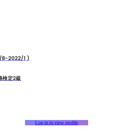
8-2022/1 )
務検定2級
Log in to view profile