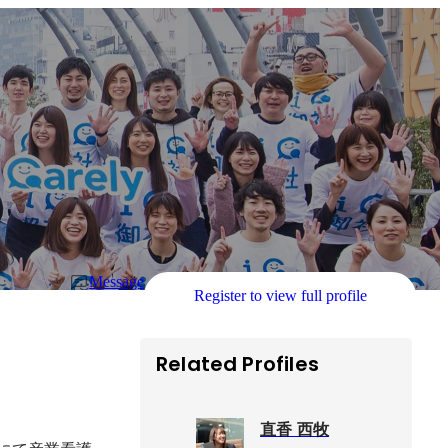
Message
Register to view full profile
Related Profiles
直香 西牧