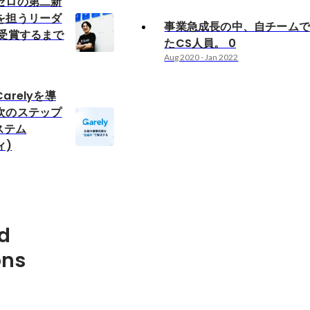
ゼロの第二新
を担うリーダ
事業急成長の中、自チーム
を受賞するまで
たCS人員。 0
E
Aug 2020
-
Jan 2022
arelyを導
次のステップ
ステム
ィ)
d
ons