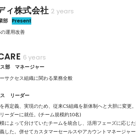
ディ株式会社
2 years
事業部
Present
Sの運用改善
CARE
6 years
セス部　マネージャー
ーサクセス組織に関わる業務全般
セス　リーダー
を再定義、実現のため、従来CS組織を新体制へと大胆に変更。
ーダーに就任。(チーム規模約10名)

模によって分けていたチームを統合し、活用フェーズに応じた
義した。併せてカスタマーセールスやアカウントマネージャー