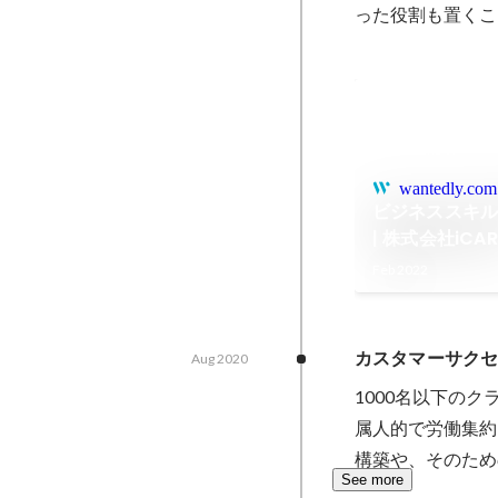
った役割も置くこ
wantedly.com
ビジネススキル
| 株式会社iCAR
Feb 2022
カスタマーサク
Aug 2020
1000名以下のク
属人的で労働集約
構築や、そのため
See more