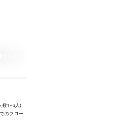
賞するまで
1~3人)

でのフロー