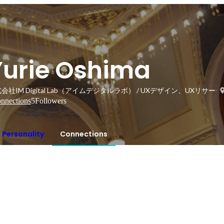
Yurie Oshima
会社IM Digital Lab（アイムデジタルラボ） / UXデザイン、UXリサーチ
nnections
5
Followers
Personality
Connections