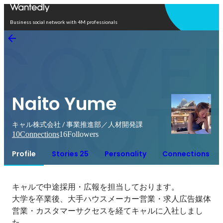
Open in app
Business social network with 4M professionals
Naito Yume
キャル株式会社 / 事業推進部／人材開発課
10
Connections
16
Followers
Profile
Stories 25
Personality
Connections
キャルで中途採用・広報を担当しております。

大学を卒業後、大手ハウスメーカー営業・求人広告媒体
営業・カスタマーサクセスを経てキャルに入社しまし
た。
