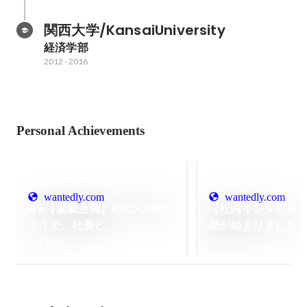
関西大学/KansaiUniversity
経済学部
2012
-
2016
Personal Achievements
wantedly.com
wantedly.com
#5【連載企画】のれんの向
【社内インタビュ
こうで、社長と。
期が始まりました
りと抱負について
May 2026
Oct 2025