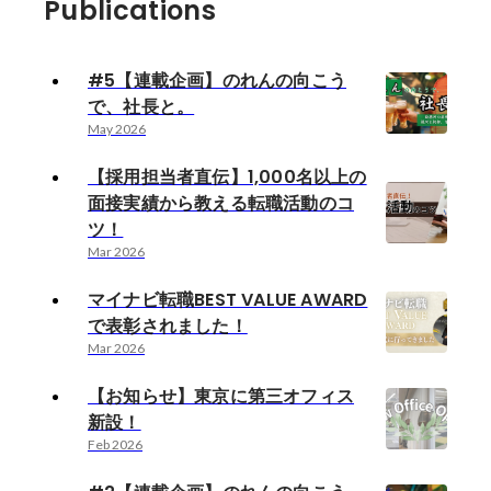
Publications
#5【連載企画】のれんの向こう
で、社長と。
May 2026
【採用担当者直伝】1,000名以上の
面接実績から教える転職活動のコ
ツ！
Mar 2026
マイナビ転職BEST VALUE AWARD
で表彰されました！
Mar 2026
【お知らせ】東京に第三オフィス
新設！
Feb 2026