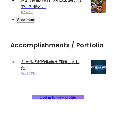
#2【連載企画】のれんの向こう
で、社長と。
Jan 2026
Show more
Accomplishments / Portfolio
キャルの紹介動画を制作しまし
た！
Dec 2023
-
Log in to view profile