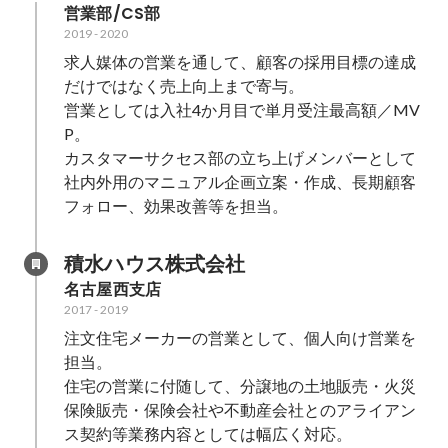
営業部/CS部
2019
-
2020
求人媒体の営業を通して、顧客の採用目標の達成
だけではなく売上向上まで寄与。

営業としては入社4か月目で単月受注最高額／MV
P。

カスタマーサクセス部の立ち上げメンバーとして
社内外用のマニュアル企画立案・作成、長期顧客
フォロー、効果改善等を担当。
積水ハウス株式会社
名古屋西支店
2017
-
2019
注文住宅メーカーの営業として、個人向け営業を
担当。

住宅の営業に付随して、分譲地の土地販売・火災
保険販売・保険会社や不動産会社とのアライアン
ス契約等業務内容としては幅広く対応。