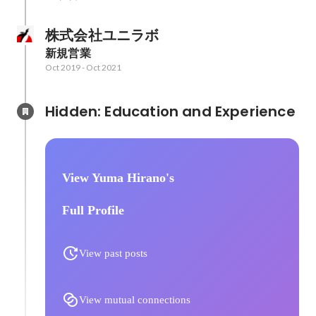
株式会社ユニラボ
新規営業
Oct 2019
-
Oct 2021
Hidden: Education and Experience	
View Yuma Hirano's
Full Profile
View past posts
View mutual connections