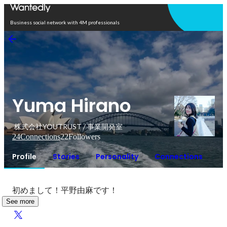
Open in app
Business social network with 4M professionals
Yuma Hirano
株式会社YOUTRUST / 事業開発室
24
Connections
22
Followers
Profile
Stories
Personality
Connections
初めまして！平野由麻です！
See more