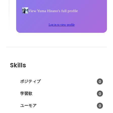
View Yuma Hirano's full profile
Log in to view profile
Skills
ポジティブ
0
学習欲
0
ユーモア
0