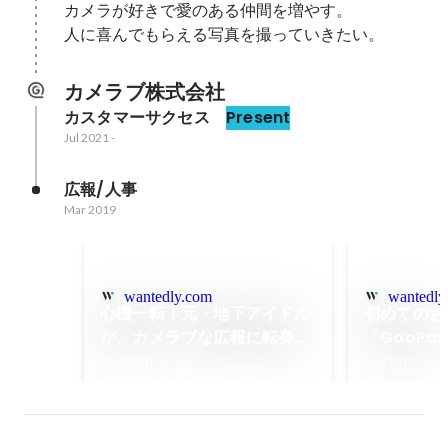
カメラが好きで愛のある仲間を増やす。

人に喜んでもらえる写真を撮っていきたい。
カメラブ株式会社
カスタマーサクセス 
Present
Jul 2021
-
広報/人事
Mar 2019
wantedly.com
wantedly
心機一転！元・地下アイドル
初めてのお
が、カメラブな広報に転身し
「GooPa
た話。
ました。
Mar 2020
Aug 2019