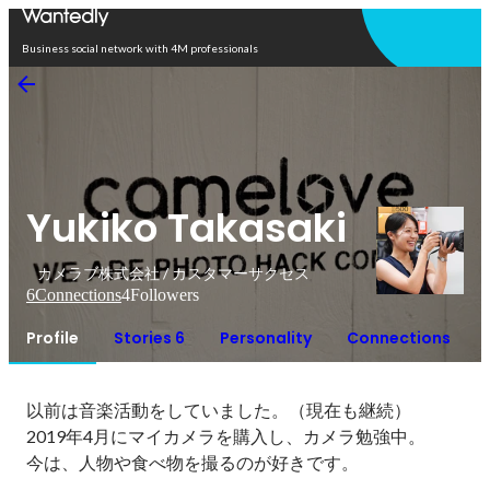
Open in app
Business social network with 4M professionals
Yukiko Takasaki
カメラブ株式会社 / カスタマーサクセス
6
Connections
4
Followers
Profile
Stories 6
Personality
Connections
以前は音楽活動をしていました。（現在も継続）

2019年4月にマイカメラを購入し、カメラ勉強中。

今は、人物や食べ物を撮るのが好きです。