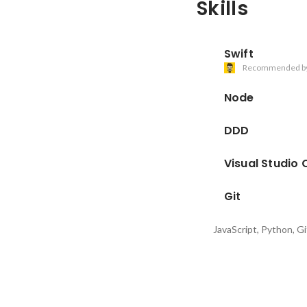
Skills
Swift
Recommended b
Node
DDD
Visual Studio
Git
JavaScript, Python, G