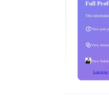
Full Prof
This informatio
View past p
View mutua
View Yukihi
Log in to 