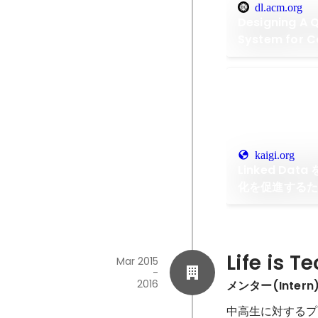
dl.acm.org
Designing A 
System for C
kaigi.org
Linked Da
化を促進する
Life is T
Mar 2015
-
2016
メンター(Intern
中高生に対するプ