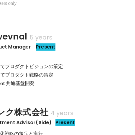
sers only
evnal
5 years
uct Manager 
Present
してプロダクトビジョンの策定

してプロダクト戦略の策定

ment 共通基盤開発
ンク株式会社
4 years
itment Advisor(Side)
Present
化戦略の策定と実行