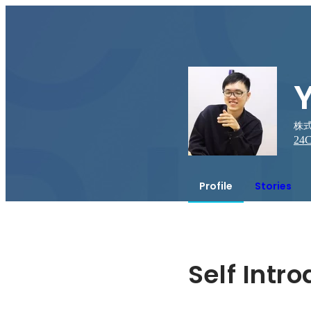
株式会
24
C
Profile
Stories
Self Intr