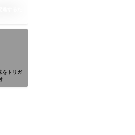
促進するた
味をトリガ
討