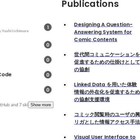
Publications
Designing A Question-
1
y
Yushi Uchimura
Answering System for
Comic Contents
0
世代間コミュニケーション
0
促進するための仕掛けとし
の協創
 Code
0
Linked Data を用いた体験
0
情報の外在化を促進するた
の協創支援環境
itHub
and 7 skills
Show more
コミック閲覧時のユーザの
リガとした情報アクセス手
Visual User Interface to