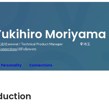
Yukihiro Moriyama
社wevnal / Technical Product Manager
埼玉
onnections
18
Followers
Personality
Connections
oduction