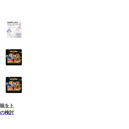
を
て
め
興味をト
法の検討