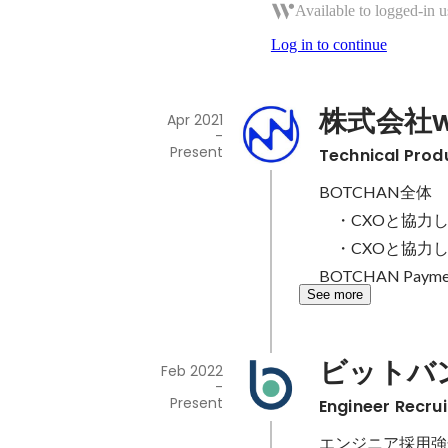
Available to logged-in u
Log in to continue
株式会社w
Apr 2021
-
Present
Technical Prod
BOTCHAN全体

　・CXOと協力
　・CXOと協力
BOTCHAN Pay
See more
ビットバ
Feb 2022
-
Present
Engineer Recru
エンジニア採用強