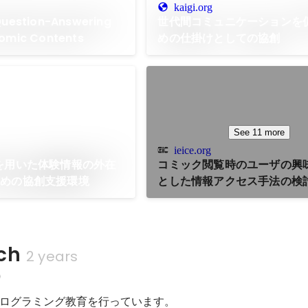
kaigi.org
Question-Answering
世代間コミュニケーションを
omic Contents
めの仕掛けとしての協創
See 11 more
ieice.org
ta を用いた体験情報の外在
コミック閲覧時のユーザの興
ための協創支援環境
とした情報アクセス手法の検
ech
2 years
)
ログラミング教育を行っています。