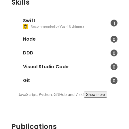
Skills
Swift
1
Recommended by
Yushi Uchimura
Node
0
DDD
0
Visual Studio Code
0
Git
0
JavaScript, Python, GitHub
and 7 skills
Show more
Publications