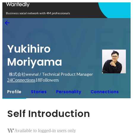
Open in app
Business social network with 4M professionals
Yukihiro
Moriyama
株式会社wevnal / Technical Product Manager
24
Connections
18
Followers
Profile
Stories
Personality
Connections
Self Introduction
Available to logged-in users only