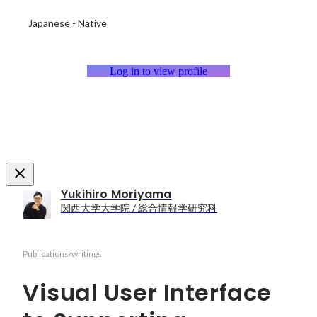
Japanese
-
Native
Log in to view profile
Yukihiro Moriyama
関西大学大学院 / 総合情報学研究科
Publications/writings
Visual User Interface