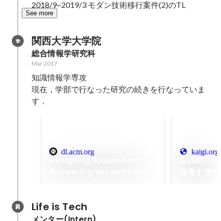
2018/9~2019/3 モダン技術移行案件(2)のTL
See more
関西大学大学院
総合情報学研究科
Mar 2017
知識情報学専攻

現在，学部で行なった研究の続きを行なっていま
す．
dl.acm.org
kaigi.org
Designing A Question-
世代間コミ
Answering System for
促進するた
Comic Contents
の協創
Life is Tech
メンター(Intern)