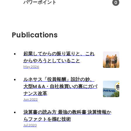
パワーポイント
0
Publications
起業してからの振り返りと、これ
からやろうとしていること
May 2026
ルネサス「役員報酬」設計の妙、
大型M＆A・自社株買いの裏にガバ
ナンス改革
Jun 2022
決算書の読み方 最強の教科書 決算情報か
らファクトを掴む技術
Jul 2020