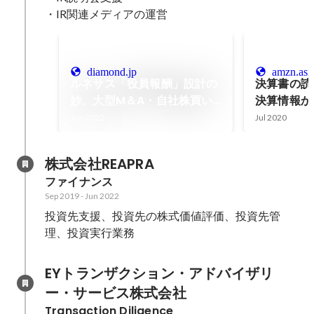
・IR関連メディアの運営
diamond.jp
amzn.asi
ルネサス「役員報酬」設計の
決算書の読
妙、大型M＆A・自社株買い
決算情報か
の裏にガバナンス改革
技術
Jun 2022
Jul 2020
株式会社REAPRA
ファイナンス
Sep 2019
-
Jun 2022
投資先支援、投資先の株式価値評価、投資先管
理、投資実行業務
EYトランザクション・アドバイザリ
ー・サービス株式会社
Transaction Diligence