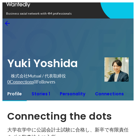
Open in app
Business social network with 4M professionals
Yuki Yoshida
株式会社Mutual / 代表取締役
0
Connections
0
Followers
Profile
Stories 1
Personality
Connections
Connecting the dots
大学在学中に公認会計士試験に合格し、新卒で有限責任