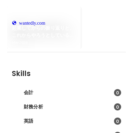
wantedly.com
起業してからの振り返りと、
これからやろうとしているこ
と
May 2026
Skills
会計
0
財務分析
0
英語
0