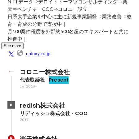
NTTデータ⇒デロイトトーマツコンサルティング⇒楽
天⇒ベンチャーCOO⇒コロニー設立｜

日系大手企業を中心に主に新規事業開発⇒業務改善⇒教
育・育成の分野で支援中｜

月100案件程度を外部約500名超のエキスパートと共に
推進中｜
See more
qolony.co.jp
コロニー株式会社
代表取締役
Present
Jan 2018
-
redish株式会社
リディッシュ株式会社・COO
2017