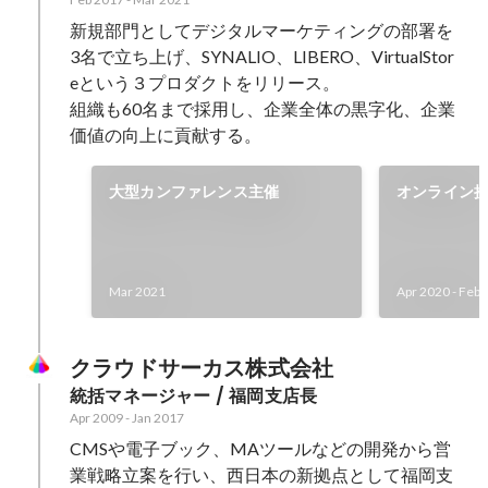
新規部門としてデジタルマーケティングの部署を
3名で立ち上げ、SYNALIO、LIBERO、VirtualStor
eという３プロダクトをリリース。

組織も60名まで採用し、企業全体の黒字化、企業
価値の向上に貢献する。
大型カンファレンス主催
オンライン接客
Storeリリ
Mar 2021
Apr 2020
-
Feb 
クラウドサーカス株式会社
統括マネージャー / 福岡支店長
Apr 2009
-
Jan 2017
CMSや電子ブック、MAツールなどの開発から営
業戦略立案を行い、西日本の新拠点として福岡支