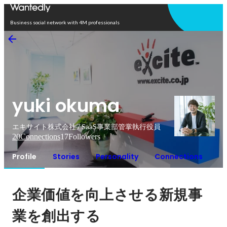
Open in app
Business social network with 4M professionals
yuki okuma
エキサイト株式会社 / SaaS事業部管掌執行役員
20
Connections
17
Followers
Profile
Stories
Personality
Connections
企業価値を向上させる新規事
業を創出する