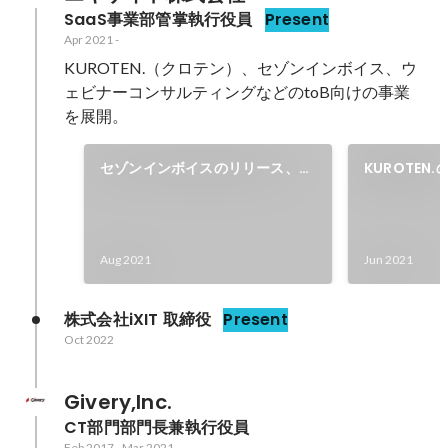
SaaS事業部管掌執行役員
Present
Apr 2021
-
KUROTEN.（クロテン）、セゾンインボイス、ウ
ェビナーコンサルティングなどのtoB向けの事業
を展開。
セゾンインボイスのリリース、事
KUROTEN
業拡大
Aug 2021
Jun 2021
株式会社iXIT 取締役
Present
Oct 2022
Givery,Inc.
CT部門部門長兼執行役員
Feb 2017
-
Mar 2021