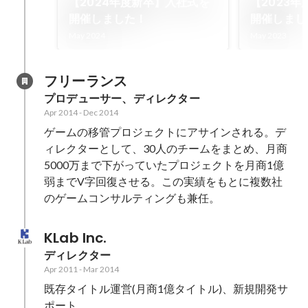
【2024年度新卒】入社式を
【2023
開催しました！
開催しまし
May 2024
May 2023
フリーランス
プロデューサー、ディレクター
Apr 2014
-
Dec 2014
ゲームの移管プロジェクトにアサインされる。デ
ィレクターとして、30人のチームをまとめ、月商
5000万まで下がっていたプロジェクトを月商1億
弱までV字回復させる。この実績をもとに複数社
のゲームコンサルティングも兼任。
KLab Inc.
ディレクター
Apr 2011
-
Mar 2014
既存タイトル運営(月商1億タイトル)、新規開発サ
ポート