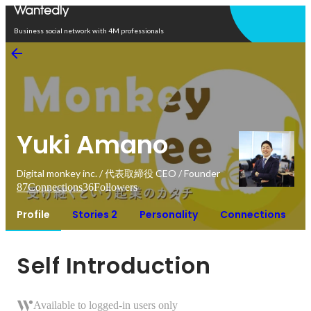
Open in app
Business social network with 4M professionals
Yuki Amano
Digital monkey inc. / 代表取締役 CEO / Founder
87
Connections
36
Followers
Profile
Stories 2
Personality
Connections
Self Introduction
Available to logged-in users only