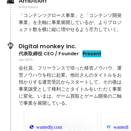
Ambition
In the future
「コンテンツグロース事業」と「コンテンツ開発
事業」を主軸に事業展開しているが、よりプロジ
ェクト数を横に縦に増やせるよう尽力していく。
Digital monkey inc.
代表取締役 CEO / Founder
Present
Jan 2015
-
会社員、フリーランスで培った移管ノウハウ、運
営ノウハウを柱に起業。他社さんのタイトルをお
預かりする運営受託からスタートして、その後は
事業譲受として権利ごとタイトルをいただく事業
に変化。いまは、ゲーム買取とゲーム開発の二軸
で事業を展開している。
wantedly.com
wantedly