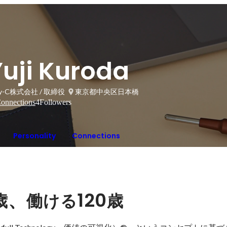
Yuji Kuroda
by-C株式会社 / 取締役
東京都中央区日本橋
onnections
4
Followers
Personality
Connections
、
120
歳
働ける
歳