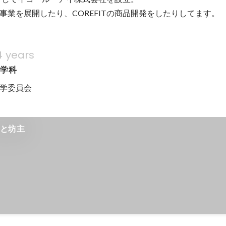
ー事業を展開したり、COREFITの商品開発をしたりしてます。
4 years
工学科
学委員会

っと坊主