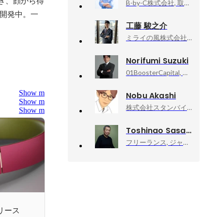
基づき、顔から得
B-by-C株式会社, 取締役
規開発中。一
工藤 駿之介
ミライの風株式会社, 代表取締役
Norifumi Suzuki
01BoosterCapital, 代表取締役
Show more
Nobu Akashi
Show more
株式会社スタンバイ, CTO
Show more
Toshinao Sasaki
フリーランス, ジャーナリスト・作家
リリース