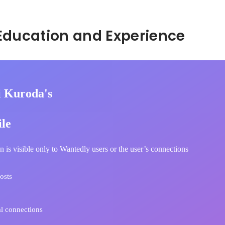
Hidden: Education and Experience	
i Kuroda's
ile
n is visible only to Wantedly users or the user’s connections
osts
l connections