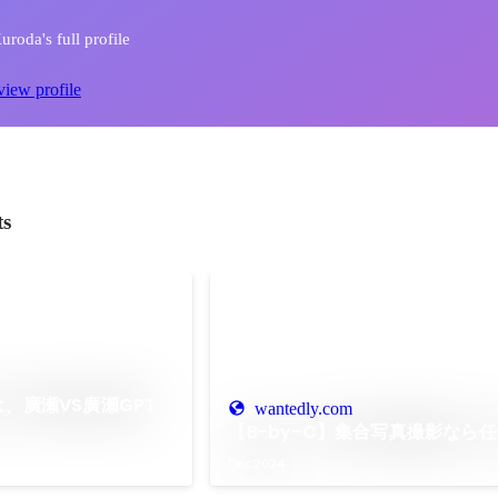
uroda's full profile
view profile
ts
は、廣瀬VS廣瀬GPT
wantedly.com
【B-by-C】集合写真撮影なら
Dec 2024