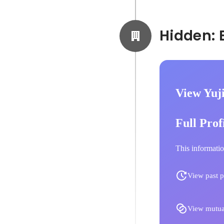
View Yuj
Full Prof
This informatio
View past p
View mutua