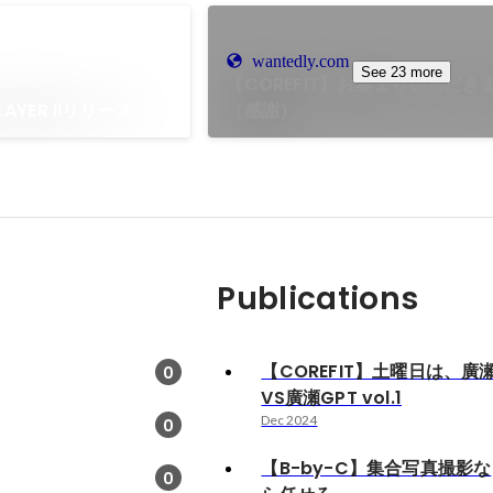
wantedly.com
See 23 more
【COREFIT】お集まりいただき
PLAYER Ⅱリリース
（感謝）
Publications
【COREFIT】土曜日は、廣
0
VS廣瀬GPT vol.1
Dec 2024
0
【B-by-C】集合写真撮影な
0