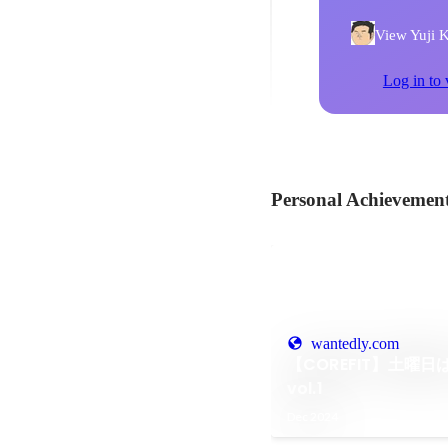
View Yuji K
Log in to 
Personal Achievemen
wantedly.com
【COREFIT】土曜日
vol.1
Dec 2024