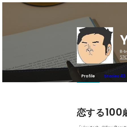
B-
57
C
Profile
Stories 43
100
恋する