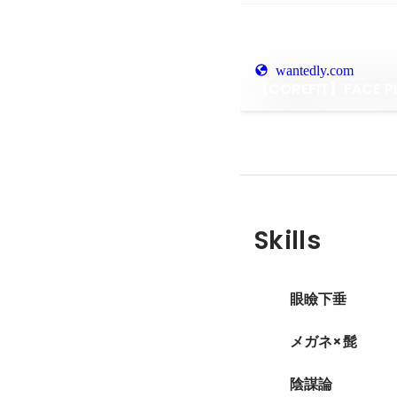
wantedly.com
【COREFIT】FACE 
Skills
眼瞼下垂
メガネ×髭
陰謀論