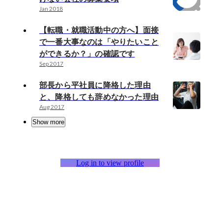
Jan 2018
【転職・就職活動中の方へ】面接
で一番大事なのは「やりたいこと
ができるか？」の確認です
Sep 2017
部長から平社員に降格した理由
と、降格しても辞めなかった理由
Aug 2017
Show more
Log in to view profile