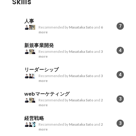
Skills
人事
7
Recommended by
Masataka Sato
and
6
more
新規事業開発
4
Recommended by
Masataka Sato
and
3
more
リーダーシップ
4
Recommended by
Masataka Sato
and
3
more
webマーケティング
3
Recommended by
Masataka Sato
and
2
more
経営戦略
3
Recommended by
Masataka Sato
and
2
more