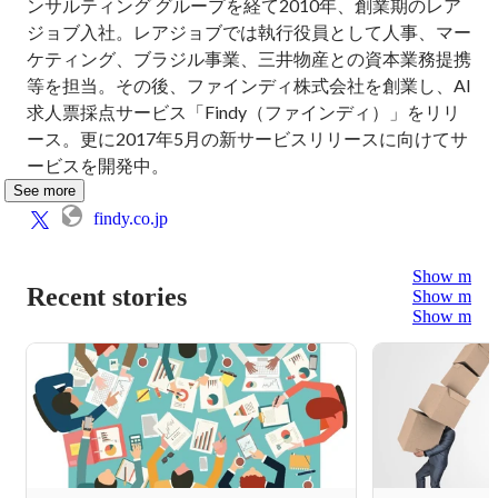
ンサルティング グループを経て2010年、創業期のレア
ジョブ入社。レアジョブでは執行役員として人事、マー
ケティング、ブラジル事業、三井物産との資本業務提携
等を担当。その後、ファインディ株式会社を創業し、AI
求人票採点サービス「Findy（ファインディ）」をリリ
ース。更に2017年5月の新サービスリリースに向けてサ
ービスを開発中。
See more
findy.co.jp
Show more
Recent stories
Show more
Show more