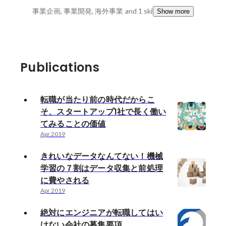
事業企画, 事業開発, 海外事業
and 1 skills
Show more
Publications
転職が当たり前の時代だからこ
そ、スタートアップ1社で長く働い
てみることの価値
Apr 2019
きれいなデータなんてない！機械
学習の７割はデータ収集と前処理
に費やされる
Apr 2019
絶対にエンジニアが転職してはい
けない会社の募集要項