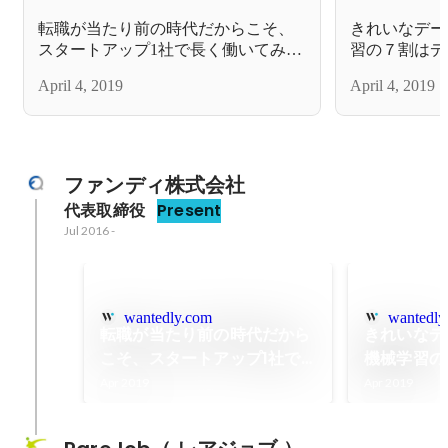
転職が当たり前の時代だからこそ、
きれいなデー
スタートアップ1社で長く働いてみる
習の７割はデ
ことの価値
やされる
April 4, 2019
April 4, 2019
ファンディ株式会社
代表取締役
Present
Jul 2016
-
wantedly.com
wantedly
転職が当たり前の時代だから
きれいなデ
こそ、スタートアップ1社で
機械学習の
長く働いてみることの価値
と前処理に
Apr 2019
Apr 2019