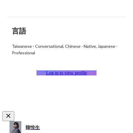
言語
Taiwanese
-
Conversational
Chinese
-
Native
Japanese
-
Professional
Log in to view profile
韓悅生