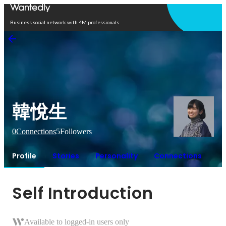
Open in app
Business social network with 4M professionals
韓悅生
0
Connections
5
Followers
Profile
Stories
Personality
Connections
Self Introduction
Available to logged-in users only