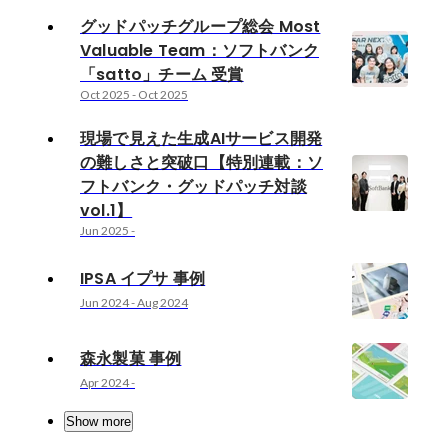
グッドパッチグループ総会 Most
Valuable Team：ソフトバンク
「satto」チーム 受賞
Oct 2025
-
Oct 2025
現場で見えた生成AIサービス開発
の難しさと突破口【特別連載：ソ
フトバンク・グッドパッチ対談
vol.1】
Jun 2025
-
IPSA イプサ 事例
Jun 2024
-
Aug 2024
森永製菓 事例
Apr 2024
-
Show more