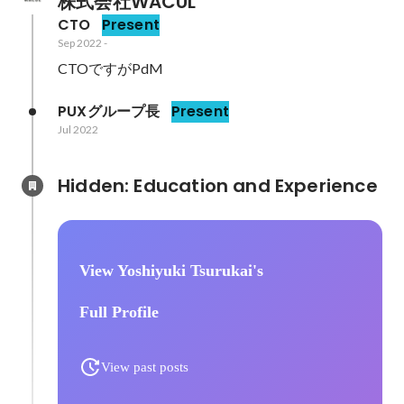
株式会社WACUL
CTO
Present
Sep 2022
-
CTOですがPdM
PUXグループ長
Present
Jul 2022
Hidden: Education and Experience	
View Yoshiyuki Tsurukai's
Full Profile
View past posts