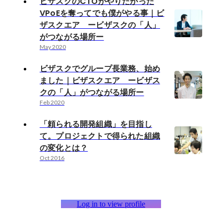
ビザスクのCTOがやりたがった
VPoEを奪ってでも僕がやる事｜ビ
ザスクエア ービザスクの「人」
がつながる場所ー
May 2020
ビザスクでグループ長業務、始め
ました｜ビザスクエア ービザス
クの「人」がつながる場所ー
Feb 2020
「頼られる開発組織」を目指し
て。プロジェクトで得られた組織
の変化とは？
Oct 2016
Log in to view profile