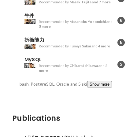
Recommended by
Masaki Fujita
and
7 more
牛丼
6
Recommended by
Masanobu Yokomichi
and
5 more
折衝能力
5
Recommended by
Fumiya Sakai
and
4 more
MySQL
3
Recommended by
Chikara Ishikawa
and
2
more
bash, PostgreSQL, Oracle
and 5 skills
Show more
Publications