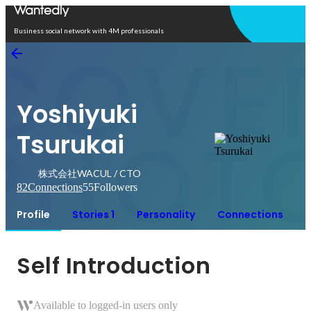
Open in app
Business social network with 4M professionals
Yoshiyuki
Tsurukai
株式会社WACUL / CTO
82
Connections
55
Followers
Profile
Stories 1
Personality
Connections
Self Introduction
Available to logged-in users only