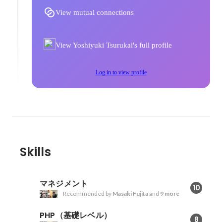
View mutual connections
View Yoshiyuki Tsurukai's full profile
Log in to view profile
Skills
マネジメント
10
Recommended by
Masaki Fujita
and
9 more
PHP（基礎レベル）
8