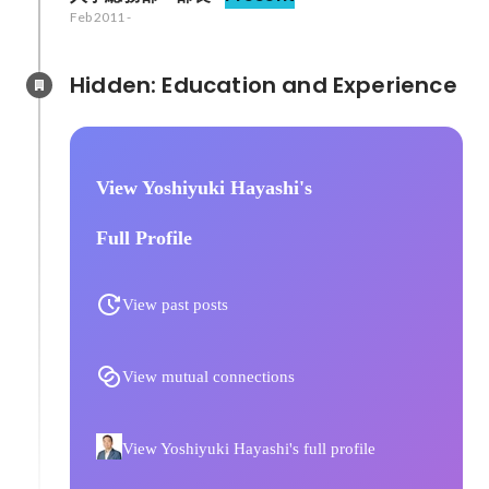
Feb 2011
-
Hidden: Education and Experience	
View Yoshiyuki Hayashi's
Full Profile
View past posts
View mutual connections
View Yoshiyuki Hayashi's full profile