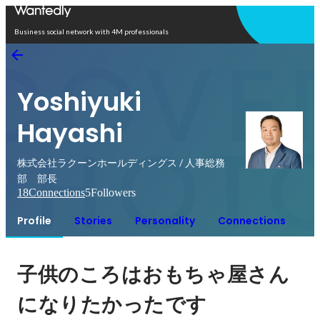
Open in app
Business social network with 4M professionals
Yoshiyuki
Hayashi
株式会社ラクーンホールディングス / 人事総務
部 部長
18
Connections
5
Followers
Profile
Stories
Personality
Connections
子供のころはおもちゃ屋さん
になりたかったです