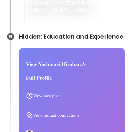
平原敬教｜DtoC支援現場で
の学びと、次世代への挑戦
Jun 2025
Hidden: Education and Experience	
View Yoshinari Hirahara's
Full Profile
View past posts
View mutual connections