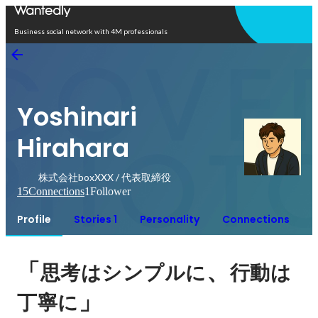
Open in app
Business social network with 4M professionals
Yoshinari
Hirahara
株式会社boxXXX / 代表取締役
15
Connections
1
Follower
Profile
Stories 1
Personality
Connections
「
、
思考はシンプルに
行動は
」
丁寧に