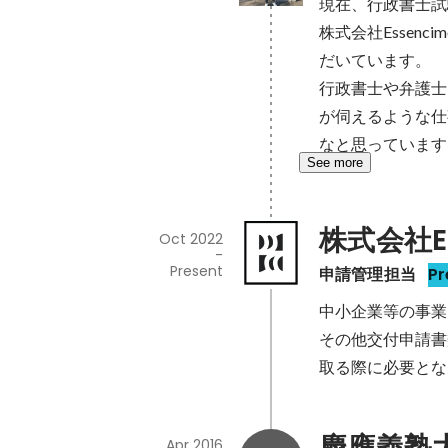
現在、行政書士試
株式会社Esse
だいています。

行政書士や弁護士
が伺えるような仕
なと思っています
See more
株式会社Es
Oct 2022
-
Present
申請管理担当
Pr
中小企業等の事業
その他交付申請書
取る際に必要とな
慶應義塾
Apr 2016