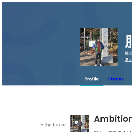
株式
0
Co
Profile
Stories
Ambitio
In the future