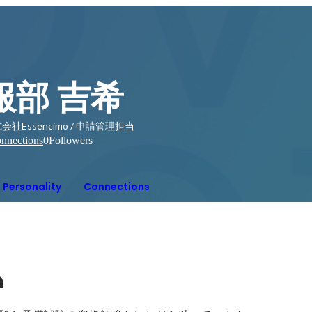
服部 吉希
会社Essencimo / 申請管理担当
nnections
0
Followers
Personality
Connections
n