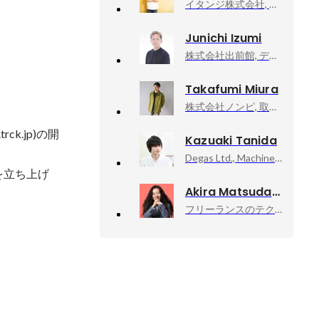
イタンジ株式会社, 代表取締役 CEO
Junichi Izumi
株式会社出前館, デザイン推進部 部長
Takafumi Miura
株式会社ノンピ, 取締役
trck.jp)の開
Kazuaki Tanida
Degas Ltd., Machine Learning Scientist
を立ち上げ
Akira Matsuda
フリーランスのテクニカルアドバイザー業, 技術顧問
開発