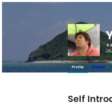
16
C
Profile
Stories
Self Intr