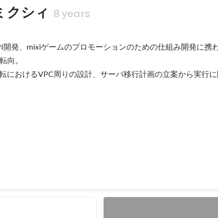
ミクシィ
8 years
ormのAPI開発、mixiゲームのプロモーションのための仕組み開発に
転向。

AWS移転におけるVPC周りの設計、サーバ移行計画の立案から実行
ロモーション
提供されているゲームのプロモーション施策にエンジニアとして参加。 フ
ションツールやプロモーションツールそのものの整備、 プロモーショ
rl, SQL ミドルウェア: mod_proxy, mod_perl, MySQL, memcached, To
モンスターストライクサーバ