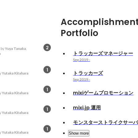
Accomplishment
Portfolio
2
 by
Yuya Tanaka
,
トラッカーズマネージャー
a
Sep 2019
-
1
トラッカーズ
y
Yutaka Kitahara
Sep 2019
-
1
mixiゲームプロモーション
y
Yutaka Kitahara
mixi.jp 運用
1
y
Yutaka Kitahara
モンスターストライクサー
1
y
Yutaka Kitahara
Show more