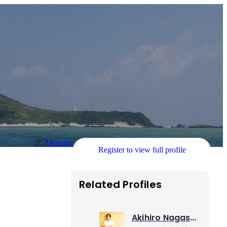
Message
Register to view full profile
Related Profiles
Akihiro Nagashima