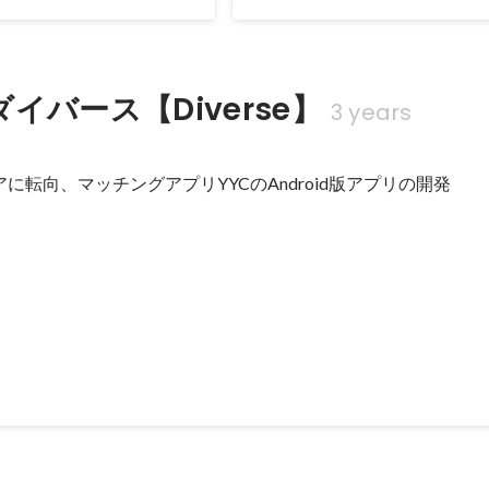
イバース【Diverse】
3 years
ニアに転向、マッチングアプリYYCのAndroid版アプリの開発
idクライアント
.google.com/store/apps/details?id=jp.yyc.app.official2&hl=ja) Andr
otlin(メイン)