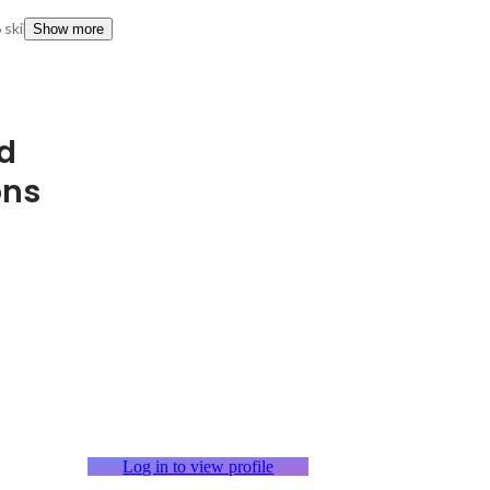
 skills
Show more
d
ons
Log in to view profile