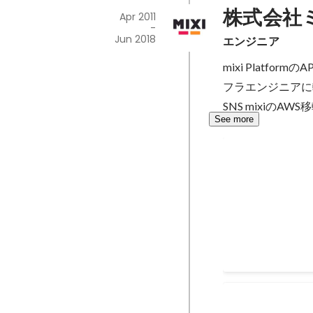
株式会社
Apr 2011
-
Jun 2018
エンジニア
mixi Platf
フラエンジニアに
SNS mixiの
See more
mixiゲームプ
mixiゲームで
た新しいプロモー
解析を行う。 (言語: Pe
mixi.jp 運用