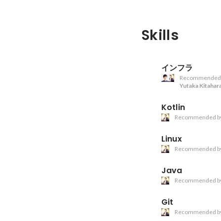
Skills
インフラ
Recommended
Yutaka Kitahar
Kotlin
Recommended b
Linux
Recommended b
Java
Recommended b
Git
Recommended b