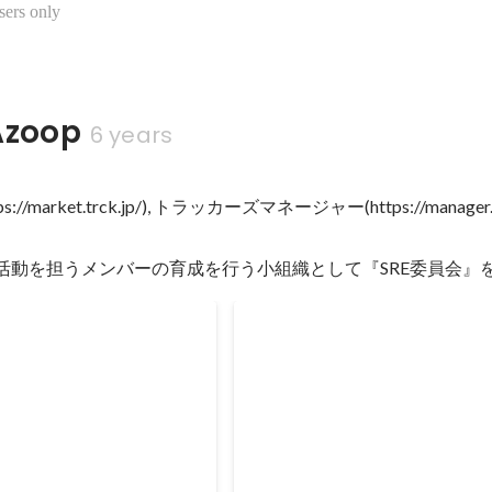
sers only
zoop
6 years
//market.trck.jp/), トラッカーズマネージャー(https://manager.
と活動を担うメンバーの育成を行う小組織として『SRE委員会』
マネージャー
トラッカーズ
を使ったサーバサイド開発
(現在)Railsを使ったサーバサイド
Sep 2019