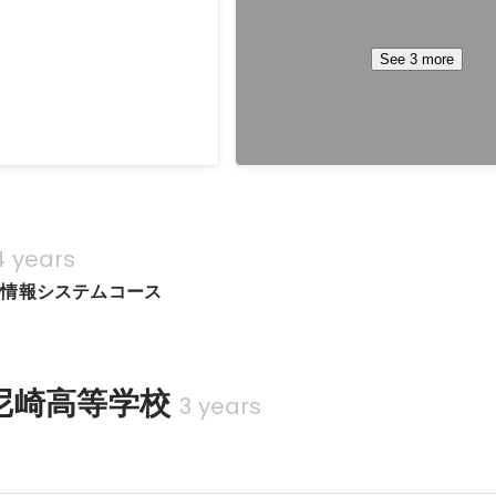
ドルウェア層以下を主に扱う運用業
モンスターストライクのサーバサ
術(KVM, LXC)を用いてサ
用とモンストスタジアムのサーバ
See 3 more
適化を行うプロジェクトに参
(言語: Ruby, SQL ミドルウェア MyS
の課金システムを自社DCからAWS
memcached, Redis)
ジェクトではVPC設計(構
グループのポリシー決め
周りの整備、移行計画のスケ
う。
4 years
科情報システムコース
尼崎高等学校
3 years