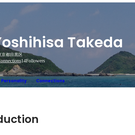
Yoshihisa Takeda
東京都目黒区
onnections
14
Followers
Personality
Connections
oduction