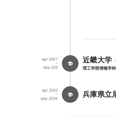
mixi.jpのミ
務に従事。 仮想化技
ーバリソースの最
加。 mixi.jp
へ載せ替えるプロ
成、セキュリティ
等)、運用ツール
ジュール管理を行
近畿大学
Apr 2007
-
Mar 2011
理工学部情報学
Apr 2003
兵庫県立
-
Mar 2006