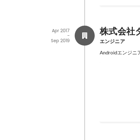
株式会社ダ
Apr 2017
-
Sep 2019
エンジニア
Androidエンジ
YYC Andro
YYC(https://play
発 言語: Java & K