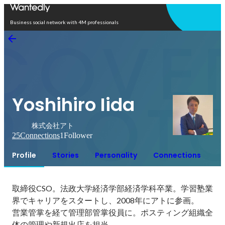
Open in app
Business social network with 4M professionals
Yoshihiro Iida
株式会社アト
25
Connections
1
Follower
Profile
Stories
Personality
Connections
取締役CSO。法政大学経済学部経済学科卒業。学習塾業
界でキャリアをスタートし、2008年にアトに参画。

営業管掌を経て管理部管掌役員に。ポスティング組織全
体の管理や新規出店を担当。